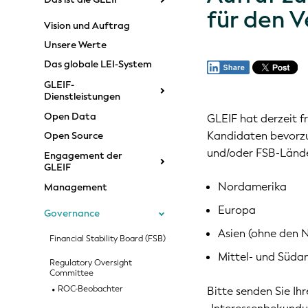
für den 
Vision und Auftrag
Unsere Werte
Das globale LEI-System
GLEIF-
Dienstleistungen
Open Data
GLEIF hat derzeit f
Kandidaten bevorz
Open Source
und/oder FSB-Lände
Engagement der
GLEIF
Nordamerika
Management
Europa
Governance
Asien (ohne den 
Financial Stability Board (FSB)
Mittel- und Süda
Regulatory Oversight
Committee
ROC-Beobachter
Bitte senden Sie I