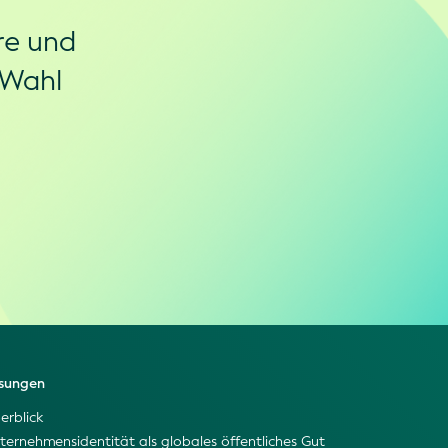
re und
 Wahl
sungen
erblick
ternehmensidentität als globales öffentliches Gut