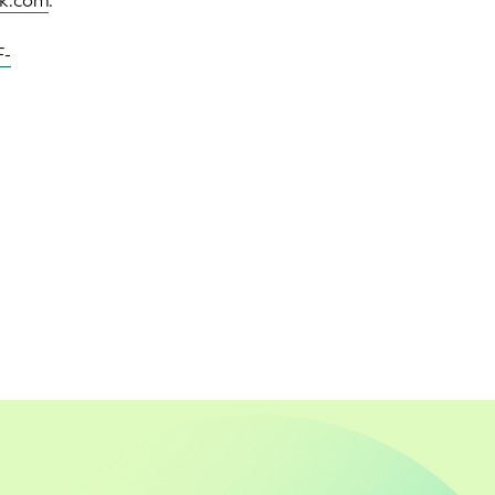
ck.com
.
F-