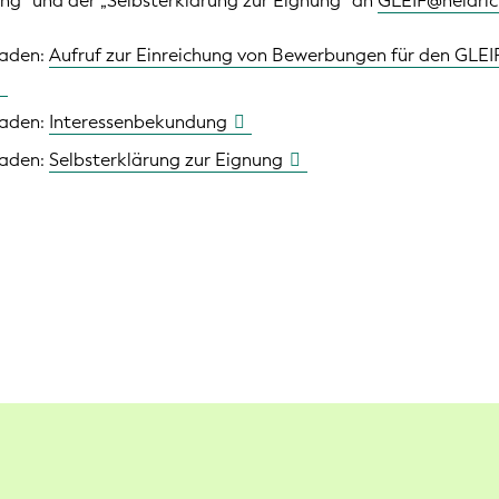
ng“ und der „Selbsterklärung zur Eignung“ an
GLEIF@heidri
laden:
Aufruf zur Einreichung von Bewerbungen für den GLEI
laden:
Interessenbekundung
laden:
Selbsterklärung zur Eignung