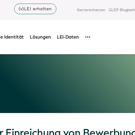
(v)LEI erhalten
Karrierechancen
GLEIF-Blogbeit
e Identität
Lösungen
LEI-Daten
•••
ur Einreichung von Bewerbun