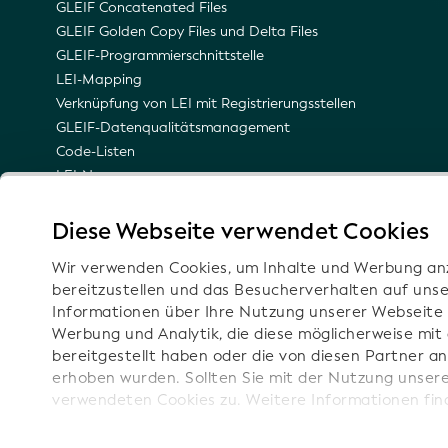
GLEIF Concatenated Files
GLEIF Golden Copy Files und Delta Files
GLEIF-Programmierschnittstelle
LEI-Mapping
Verknüpfung von LEI mit Registrierungsstellen
GLEIF-Datenqualitätsmanagement
Code-Listen
LEI-Namensraum
Semantische Darstellung des Legal Entity Identifiers
(LEI)
Diese Webseite verwendet Cookies
E-Mail-Benachrichtigungen zu technischen Updates
Wir verwenden Cookies, um Inhalte und Werbung an
bereitzustellen und das Besucherverhalten auf unse
Informationen über Ihre Nutzung unserer Webseite 
Werbung und Analytik, die diese möglicherweise mit
Folgen Si
bereitgestellt haben oder die von diesen Partner 
erhoben wurden. Sollten Sie mit der Nutzung unser
verwendeten Cookies zu. Weitere Informationen fin
Um die Funktionalitäten unserer Website optimal nu