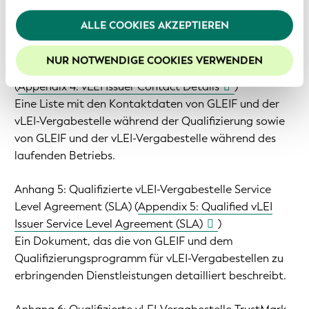
detailliert beschreibt.
Webseite fortfahren, stimmen Sie den von uns
Angehende vLEI-Vergabestellen sollten die Online-
verwendeten Cookies zu. Weitere Informationen
ALLE COOKIES AKZEPTIEREN
Version dieser Checkliste ausfüllen.
finden Sie in unserer
Datenschutzerklärung
.
Um die Funktionalitäten unserer Website optimal
NUR NOTWENDIGE COOKIES VERWENDEN
Anhang 4: Kontaktdaten der vLEI-Vergabestellen
nutzen zu können, empfehlen wir Ihnen der Nutzung
(
Appendix 4: vLEI Issuer Contact Details
)
von Cookies zuzustimmen.
Eine Liste mit den Kontaktdaten von GLEIF und der
vLEI-Vergabestelle während der Qualifizierung sowie
von GLEIF und der vLEI-Vergabestelle während des
laufenden Betriebs.
Anhang 5: Qualifizierte vLEI-Vergabestelle Service
Level Agreement (SLA) (
Appendix 5: Qualified vLEI
Issuer Service Level Agreement (SLA)
)
Ein Dokument, das die von GLEIF und dem
Qualifizierungsprogramm für vLEI-Vergabestellen zu
erbringenden Dienstleistungen detailliert beschreibt.