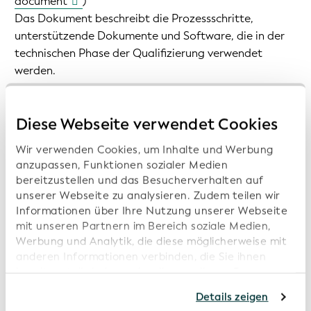
document
)
Das Dokument beschreibt die Prozessschritte,
unterstützende Dokumente und Software, die in der
technischen Phase der Qualifizierung verwendet
werden.
Playbook-Vorlage für die technische Qualifizierung
Diese Webseite verwendet Cookies
(
Technical Qualification Playbook
)
Die Vorlage wird während der technischen
Wir verwenden Cookies, um Inhalte und Werbung
Qualifizierung verwendet, um den technischen
anzupassen, Funktionen sozialer Medien
Trockenlauf zu dokumentieren.
bereitzustellen und das Besucherverhalten auf
unserer Webseite zu analysieren. Zudem teilen wir
Anhang 3: Checkliste für das
Informationen über Ihre Nutzung unserer Webseite
Qualifizierungsprogramm der vLEI-Vergabestelle
mit unseren Partnern im Bereich soziale Medien,
Werbung und Analytik, die diese möglicherweise mit
(
Appendix 3: vLEI Issuer Qualification Program
anderen Informationen verbinden, die Sie ihnen
Checklist
)
bereitgestellt haben oder die von diesen Partner
Das Dokument, das die Kontroll- und
anhand Ihrer Nutzung von deren Webseiten erhoben
Prozessanforderungen für die Qualifizierung
Details zeigen
wurden. Sollten Sie mit der Nutzung unserer