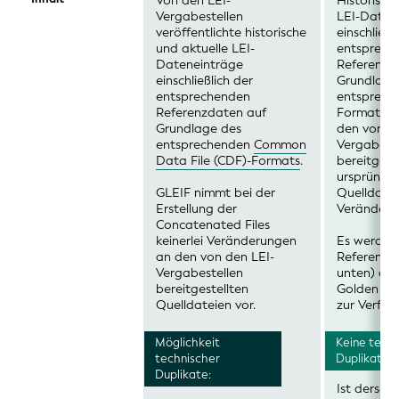
Von den LEI-
Historisch
Vergabestellen
LEI-Daten
veröffentlichte historische
einschließl
und aktuelle LEI-
entsprech
Dateneinträge
Referenzd
einschließlich der
Grundlage
entsprechenden
entsprech
Referenzdaten auf
Formats. 
Grundlage des
den von de
entsprechenden
Common
Vergabeste
Data File (CDF)-Formats
.
bereitgest
ursprüngli
GLEIF nimmt bei der
Quelldatei
Erstellung der
Veränderu
Concatenated Files
keinerlei Veränderungen
Es werden 
an den von den LEI-
Referenzda
Vergabestellen
unten) aus
bereitgestellten
Golden C
Quelldateien vor.
zur Verfüg
Möglichkeit
Keine tech
technischer
Duplikate:
Duplikate:
Ist dersel