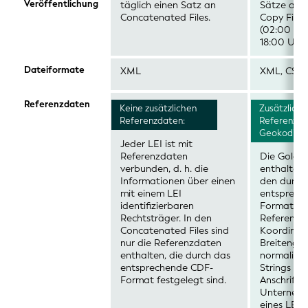
Veröffentlichung
täglich einen Satz an
Sätze aktu
Concatenated Files.
Copy Files
(02:00 UT
18:00 UTC)
Dateiformate
XML
XML, CSV 
Referenzdaten
Keine zusätzlichen
Zusätzliche
Referenzdaten:
Referenzda
Geokodieru
Jeder LEI ist mit
Referenzdaten
Die Golden
verbunden, d. h. die
enthalten
Informationen über einen
den durch
mit einem LEI
entsprech
identifizierbaren
Format fe
Rechtsträger. In den
Referenzd
Concatenated Files sind
Koordinat
nur die Referenzdaten
Breitengr
enthalten, die durch das
normalisie
entsprechende CDF-
Strings für 
Format festgelegt sind.
Anschrift 
Unternehm
eines LEI-