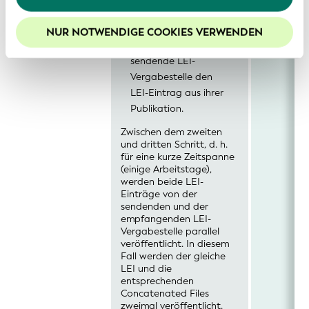
finden Sie in unserer
Datenschutzerklärung
.
(z.B. ISSUED).
Im nächsten Schritt
Um die Funktionalitäten unserer Website optimal
NUR NOTWENDIGE COOKIES VERWENDEN
entfernt die
nutzen zu können, empfehlen wir Ihnen der Nutzung
sendende LEI-
von Cookies zuzustimmen.
Vergabestelle den
LEI-Eintrag aus ihrer
Publikation.
Zwischen dem zweiten
und dritten Schritt, d. h.
für eine kurze Zeitspanne
(einige Arbeitstage),
werden beide LEI-
Einträge von der
sendenden und der
empfangenden LEI-
Vergabestelle parallel
veröffentlicht. In diesem
Fall werden der gleiche
LEI und die
entsprechenden
Concatenated Files
zweimal veröffentlicht.