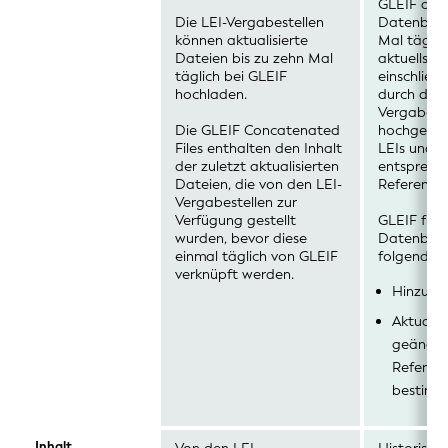
GLEIF aktu
Die LEI-Vergabestellen
Datenbest
können aktualisierte
Mal täglic
Dateien bis zu zehn Mal
aktuellste
täglich bei GLEIF
einschließl
hochladen.
durch die 
Vergabeste
Die GLEIF Concatenated
hochgelad
Files enthalten den Inhalt
LEIs und d
der zuletzt aktualisierten
entsprech
Dateien, die von den LEI-
Referenzd
Vergabestellen zur
Verfügung gestellt
GLEIF führ
wurden, bevor diese
Datenbank
einmal täglich von GLEIF
folgende A
verknüpft werden.
Hinzufüg
Aktualis
geänder
Referen
bestimmt
Inhalt