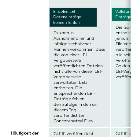
Einzelne LEI-
Vollständig
Dateneinträge
Einträge:
können fehlen:
Die Golden
Es kann in
enthalten 
Ausnahmefällen und
jemals in 
infolge technischer
File-Versi
Pannen vorkommen, dass
veröffentl
die von einer LEI-
alle seit d
Vergabestelle
Veröffentl
veröffentlichten Dateien
Golden Cop
nicht alle von dieser LEI-
LEI-Vergab
Vergabestelle
veröffentl
verwalteten LEIs
enthalten. Die
entsprechenden LEI-
Einträge fehlen
demzufolge in den an
diesem Tag
veröffentlichten
Concatenated Files.
Häufigkeit der
GLEIF veröffentlicht
GLEIF stell