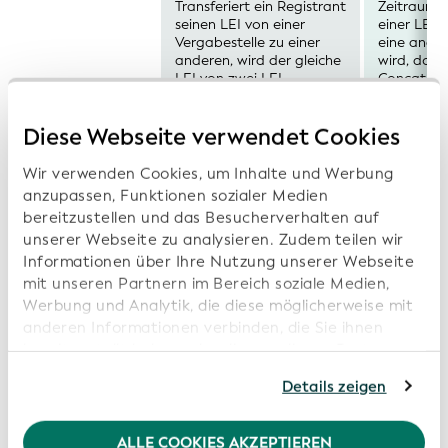
Transferiert ein Registrant
Zeitraum, 
seinen LEI von einer
einer LEI-
Vergabestelle zu einer
eine ander
anderen, wird der gleiche
wird, dopp
LEI von zwei LEI-
Concatenat
Vergabestellen geführt.
(Details si
erkennt GL
Die sendende LEI-
Diese Webseite verwendet Cookies
Situation 
welcher de
Vergabestelle setzt
Einträge i
Wir verwenden Cookies, um Inhalte und Werbung
den
Copy Files 
anzupassen, Funktionen sozialer Medien
Registrierungsstatus
wird.
bereitzustellen und das Besucherverhalten auf
auf
unserer Webseite zu analysieren. Zudem teilen wir
Die Golden
PENDING_ARCHIVAL.
Level 1-Da
Informationen über Ihre Nutzung unserer Webseite
Die empfangende
wer“
enthal
mit unseren Partnern im Bereich soziale Medien,
daraufhin 
LEI-Vergabestelle
Werbung und Analytik, die diese möglicherweise mit
einmal.
veröffentlicht
anderen Informationen verbinden, die Sie ihnen
daraufhin den LEI-
bereitgestellt haben oder die von diesen Partner
Dateneintrag zur
anhand Ihrer Nutzung von deren Webseiten erhoben
Details zeigen
Übertragung mit
wurden. Sollten Sie mit der Nutzung unserer
dem korrekten
Webseite fortfahren, stimmen Sie den von uns
verwendeten Cookies zu. Weitere Informationen
Registrierungsstatus
ALLE COOKIES AKZEPTIEREN