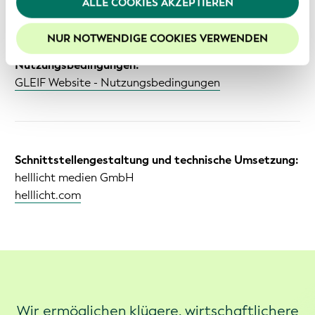
ALLE COOKIES AKZEPTIEREN
Wirtschaftsprüfer:
finden Sie in unserer
Datenschutzerklärung
.
EY, Zürich
Um die Funktionalitäten unserer Website optimal
NUR NOTWENDIGE COOKIES VERWENDEN
nutzen zu können, empfehlen wir Ihnen der Nutzung
Nutzungsbedingungen:
von Cookies zuzustimmen.
GLEIF Website - Nutzungsbedingungen
Schnittstellengestaltung und technische Umsetzung:
helllicht medien GmbH
helllicht.com
Wir ermöglichen klügere, wirtschaftlichere