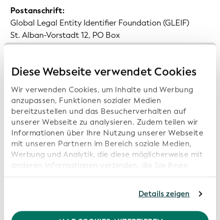
Postanschrift:
Global Legal Entity Identifier Foundation (GLEIF)
St. Alban-Vorstadt 12, PO Box
4002 Basel
Switzerland
Diese Webseite verwendet Cookies
E-Mail:
Wir verwenden Cookies, um Inhalte und Werbung
info@gleif.org
anzupassen, Funktionen sozialer Medien
bereitzustellen und das Besucherverhalten auf
Gesellschaftsnummer Schweiz:
unserer Webseite zu analysieren. Zudem teilen wir
CHE-200.595.965
Informationen über Ihre Nutzung unserer Webseite
mit unseren Partnern im Bereich soziale Medien,
Werbung und Analytik, die diese möglicherweise mit
Steueridentifikationsnummer Deutschland:
anderen Informationen verbinden, die Sie ihnen
DE299853612
bereitgestellt haben oder die von diesen Partner
anhand Ihrer Nutzung von deren Webseiten erhoben
Aufsicht:
Details zeigen
wurden. Sollten Sie mit der Nutzung unserer
Eidgenössische Stiftungsaufsicht, Bern
Webseite fortfahren, stimmen Sie den von uns
verwendeten Cookies zu. Weitere Informationen