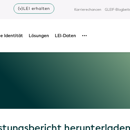
(v)LEI erhalten
Karrierechancen
GLEIF-Blogbeit
e Identität
Lösungen
LEI-Daten
•••
istungsbericht herunterlade