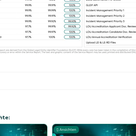
hte:
Ansichten