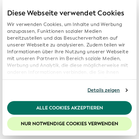
Diese Webseite verwendet Cookies
Wir verwenden Cookies, um Inhalte und Werbung
anzupassen, Funktionen sozialer Medien
bereitzustellen und das Besucherverhalten auf
unserer Webseite zu analysieren. Zudem teilen wir
Informationen über Ihre Nutzung unserer Webseite
mit unseren Partnern im Bereich soziale Medien,
Werbung und Analytik, die diese möglicherweise mit
anderen Informationen verbinden, die Sie ihnen
bereitgestellt haben oder die von diesen Partner
anhand Ihrer Nutzung von deren Webseiten erhoben
Details zeigen
wurden. Sollten Sie mit der Nutzung unserer
Webseite fortfahren, stimmen Sie den von uns
Interessenten können den Global-LEI-System-Bericht
verwendeten Cookies zu. Weitere Informationen
ALLE COOKIES AKZEPTIEREN
über die Geschäftstätigkeit oder Kennzahlen in
finden Sie in unserer
Datenschutzerklärung
.
diesem Bericht in zwei einfachen Schritten
Um die Funktionalitäten unserer Website optimal
NUR NOTWENDIGE COOKIES VERWENDEN
wiederherstellen:
nutzen zu können, empfehlen wir Ihnen der Nutzung
von Cookies zuzustimmen.