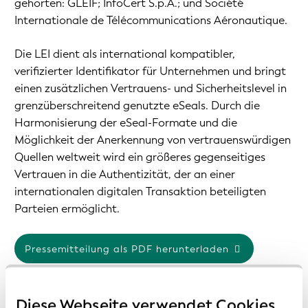
gehörten: GLEIF; InfoCert S.p.A.; und Société
Internationale de Télécommunications Aéronautique.
Die LEI dient als international kompatibler,
verifizierter Identifikator für Unternehmen und bringt
einen zusätzlichen Vertrauens- und Sicherheitslevel in
grenzüberschreitend genutzte eSeals. Durch die
Harmonisierung der eSeal-Formate und die
Möglichkeit der Anerkennung von vertrauenswürdigen
Quellen weltweit wird ein größeres gegenseitiges
Vertrauen in die Authentizität, der an einer
internationalen digitalen Transaktion beteiligten
Parteien ermöglicht.
Pressemitteilung als PDF herunterladen
Diese Webseite verwendet Cookies
Vorherige Seite