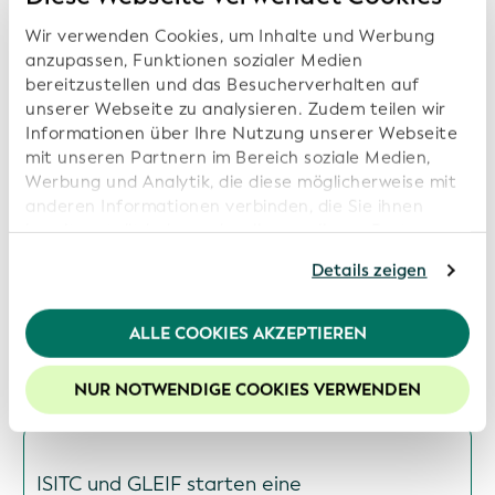
Nächste Seite
Wir verwenden Cookies, um Inhalte und Werbung
anzupassen, Funktionen sozialer Medien
bereitzustellen und das Besucherverhalten auf
unserer Webseite zu analysieren. Zudem teilen wir
Informationen über Ihre Nutzung unserer Webseite
Frühere Pressemitteilungen:
mit unseren Partnern im Bereich soziale Medien,
Werbung und Analytik, die diese möglicherweise mit
anderen Informationen verbinden, die Sie ihnen
Open Supply Hub, Wikimedia Deutschland
bereitgestellt haben oder die von diesen Partner
und Wikirate International treten dem
anhand Ihrer Nutzung von deren Webseiten erhoben
Global Open Data Integration Network
Details zeigen
wurden. Sollten Sie mit der Nutzung unserer
(GODIN) der GLEIF bei, um interoperable
Webseite fortfahren, stimmen Sie den von uns
Daten für Transparenz, Nachhaltigkeit und
verwendeten Cookies zu. Weitere Informationen
digitales Vertrauen voranzutreiben
ALLE COOKIES AKZEPTIEREN
finden Sie in unserer
Datenschutzerklärung
.
Datum: 2026-07-16
Um die Funktionalitäten unserer Website optimal
NUR NOTWENDIGE COOKIES VERWENDEN
nutzen zu können, empfehlen wir Ihnen der Nutzung
von Cookies zuzustimmen.
ISITC und GLEIF starten eine