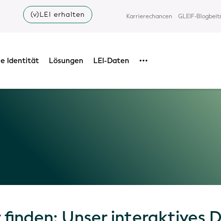
(v)LEI erhalten
Karrierechancen
GLEIF-Blogbeit
e Identität
Lösungen
LEI-Daten
•••
 finden: Unser interaktives