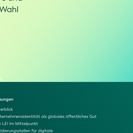
 Wahl
sungen
erblick
ternehmensidentität als globales öffentliches Gut
e LEI im Mittelpunkt
idierungsstellen für digitale