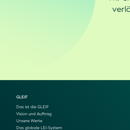
verl
GLEIF
Das ist die GLEIF
Vision und Auftrag
Unsere Werte
Das globale LEI-System