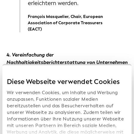
erleichtern werden.
François Masquelier, Chair, European
Association of Corporate Treasurers
(EACT)
4. Vereinfachung der
Nachhaltigkeitsberichterstattung von Unternehmen
Die EU-Richtlinie über die
Diese Webseite verwendet Cookies
Nachhaltigkeitsberichterstattung von Unternehmen
(Corporate Sustainability Reporting Directive, CSRD)
Wir verwenden Cookies, um Inhalte und Werbung
anzupassen, Funktionen sozialer Medien
schreibt mehr Transparenz bei der Offenlegung von
bereitzustellen und das Besucherverhalten auf
Umwelt-, Sozial- und Governance-Aspekten (ESG) vor,
unserer Webseite zu analysieren. Zudem teilen wir
doch das Vereinfachungspaket zielt darauf ab, den
Informationen über Ihre Nutzung unserer Webseite
damit verbundenen Compliance-Aufwand zu
mit unseren Partnern im Bereich soziale Medien,
verringern. Der LEI unterstützt dieses Ziel, indem er
Werbung und Analytik, die diese möglicherweise mit