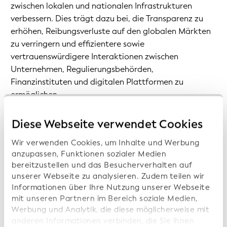
zwischen lokalen und nationalen Infrastrukturen
verbessern. Dies trägt dazu bei, die Transparenz zu
erhöhen, Reibungsverluste auf den globalen Märkten
zu verringern und effizientere sowie
vertrauenswürdigere Interaktionen zwischen
Unternehmen, Regulierungsbehörden,
Finanzinstituten und digitalen Plattformen zu
ermöglichen.
KI erhöht die Bedeutung vertrauenswürdiger Daten
Diese Webseite verwendet Cookies
Wir verwenden Cookies, um Inhalte und Werbung
Wichtig ist, dass Daten sowohl vertrauenswürdig als
anzupassen, Funktionen sozialer Medien
auch interoperabel sein müssen. Da KI-Modelle und
bereitzustellen und das Besucherverhalten auf
autonome Agenten zunehmend in Betriebsabläufe
unserer Webseite zu analysieren. Zudem teilen wir
und Entscheidungsprozesse integriert werden, sind sie
Informationen über Ihre Nutzung unserer Webseite
auf strukturierte Eingaben und überprüfbare Daten
mit unseren Partnern im Bereich soziale Medien,
angewiesen, um zuverlässige Ergebnisse zu erzielen.
Werbung und Analytik, die diese möglicherweise mit
Sind Informationen und Daten unvollständig,
anderen Informationen verbinden, die Sie ihnen