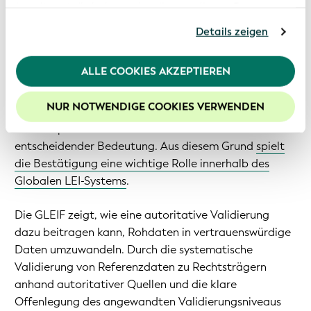
bereitgestellt haben oder die von diesen Partner
ungenau, veraltet, manipuliert oder nicht verfügbar,
anhand Ihrer Nutzung von deren Webseiten erhoben
können automatisierte Systeme Fehlinformationen
Details zeigen
wurden. Sollten Sie mit der Nutzung unserer
verstärken, Fehler verfestigen oder in großem Umfang
Webseite fortfahren, stimmen Sie den von uns
unzuverlässige Ergebnisse liefern.
verwendeten Cookies zu. Weitere Informationen
ALLE COOKIES AKZEPTIEREN
finden Sie in unserer
Datenschutzerklärung
.
Da es immer schwieriger wird, von KI generierte und
Um die Funktionalitäten unserer Website optimal
NUR NOTWENDIGE COOKIES VERWENDEN
legitime Informationen voneinander zu unterscheiden,
nutzen zu können, empfehlen wir Ihnen der Nutzung
ist Transparenz hinsichtlich der Datenherkunft von
von Cookies zuzustimmen.
entscheidender Bedeutung. Aus diesem Grund
spielt
die Bestätigung eine wichtige Rolle innerhalb des
Globalen LEI-Systems
.
Die GLEIF zeigt, wie eine autoritative Validierung
dazu beitragen kann, Rohdaten in vertrauenswürdige
Daten umzuwandeln. Durch die systematische
Validierung von Referenzdaten zu Rechtsträgern
anhand autoritativer Quellen und die klare
Offenlegung des angewandten Validierungsniveaus