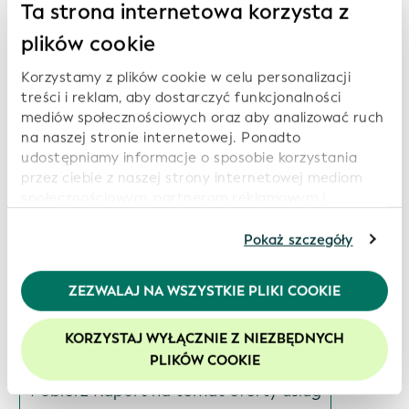
Ta strona internetowa korzysta z
plików cookie
Powiązane raporty:
Korzystamy z plików cookie w celu personalizacji
treści i reklam, aby dostarczyć funkcjonalności
Odsłon
mediów społecznościowych oraz aby analizować ruch
Pobierz Raport na temat oferty usług
na naszej stronie internetowej. Ponadto
udostępniamy informacje o sposobie korzystania
Data: 2026-07-14
przez ciebie z naszej strony internetowej mediom
społecznościowym, partnerom reklamowym i
analitycznym, którzy mogą połączyć je z innymi
Odsłon
informacjami, które im przekazałeś lub które zebrali
Pokaż szczegóły
od ciebie w związku z korzystaniem przez ciebie z ich
Pobierz Raport na temat oferty usług
usług. Kontynuując korzystanie z naszej strony
ZEZWALAJ NA WSZYSTKIE PLIKI COOKIE
Data: 2026-06-15
internetowej, wyrażasz zgodę na korzystanie przez
nas z plików cookie. Więcej informacji znajduje się w
KORZYSTAJ WYŁĄCZNIE Z NIEZBĘDNYCH
naszej
polityce prywatności
.
PLIKÓW COOKIE
Odsłon
Zalecamy włączenie obsługi plików cookie, aby
Pobierz Raport na temat oferty usług
zwiększyć komfort korzystania z naszej witryny.