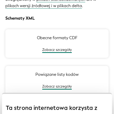
plikach wersji źródłowej i w plikach delta
.
Schematy XML
Obecne formaty CDF
Zobacz szczegóły
Powiązane listy kodów
Zobacz szczegóły
Schematy w sformalizowany sposób opisują strukturę
Ta strona internetowa korzysta z
każdego dokumentu XML oraz definiują elementy