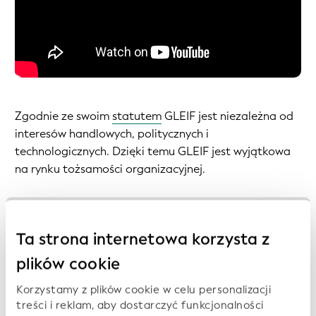
Zgodnie ze swoim
statutem
GLEIF jest niezależna od
interesów handlowych, politycznych i
technologicznych. Dzięki temu GLEIF jest wyjątkowa
na rynku tożsamości organizacyjnej.
GLEIF udostępnia
Globalny Indeks LEI
, bogaty w dane
globalny katalog, który jest otwarty i dostępny
Ta strona internetowa korzysta z
bezpłatnie dla każdego, w dowolnym miejscu na
świecie. Jest to jedyne globalne źródło internetowe,
plików cookie
które zapewnia otwarte, znormalizowane i wysokiej
Korzystamy z plików cookie w celu personalizacji
jakości dane referencyjne dotyczące podmiotów
treści i reklam, aby dostarczyć funkcjonalności
prawnych. GLEIF nieustannie pracuje nad poprawą