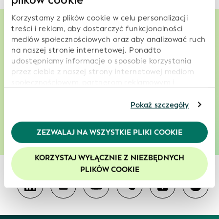
plików cookie
Korzystamy z plików cookie w celu personalizacji
treści i reklam, aby dostarczyć funkcjonalności
mediów społecznościowych oraz aby analizować ruch
Umożliwiamy podejmowanie lepszych,
na naszej stronie internetowej. Ponadto
udostępniamy informacje o sposobie korzystania
mniej kosztownych i bardziej trafnych
przez ciebie z naszej strony internetowej mediom
decyzji o potencjalnych kontrahentach
społecznościowym, partnerom reklamowym i
analitycznym, którzy mogą połączyć je z innymi
informacjami, które im przekazałeś lub które zebrali
Pokaż szczegóły
Usługi
Dowiedz się, w jaki sposób
od ciebie w związku z korzystaniem przez ciebie z ich
usług. Kontynuując korzystanie z naszej strony
ZEZWALAJ NA WSZYSTKIE PLIKI COOKIE
internetowej, wyrażasz zgodę na korzystanie przez
nas z plików cookie. Więcej informacji znajduje się w
KORZYSTAJ WYŁĄCZNIE Z NIEZBĘDNYCH
naszej
polityce prywatności
.
PLIKÓW COOKIE
Zalecamy włączenie obsługi plików cookie, aby
zwiększyć komfort korzystania z naszej witryny.