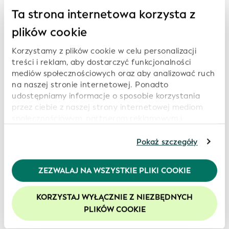
Ta strona internetowa korzysta z
Regulamin GLEIF został zatwierdzony przez
plików cookie
szwajcarski organ nadzorczy ds. fundacji.
Korzystamy z plików cookie w celu personalizacji
Zasady
treści i reklam, aby dostarczyć funkcjonalności
mediów społecznościowych oraz aby analizować ruch
Niniejsze zasady mają zastosowanie do Global Legal
na naszej stronie internetowej. Ponadto
Entity Identifier Foundation (GLEIF) i jej
udostępniamy informacje o sposobie korzystania
przez ciebie z naszej strony internetowej mediom
przedstawicieli, zgodnie z dokumentami dostępnymi
społecznościowym, partnerom reklamowym i
poniżej. Wspierają one spójne postępowanie,
analitycznym, którzy mogą połączyć je z innymi
odpowiedzialność i nadzór nad działaniami fundacji.
informacjami, które im przekazałeś lub które zebrali
Pokaż szczegóły
od ciebie w związku z korzystaniem przez ciebie z ich
usług. Kontynuując korzystanie z naszej strony
ZEZWALAJ NA WSZYSTKIE PLIKI COOKIE
internetowej, wyrażasz zgodę na korzystanie przez
nas z plików cookie. Więcej informacji znajduje się w
Pobierz odpowiednie pliki
KORZYSTAJ WYŁĄCZNIE Z NIEZBĘDNYCH
naszej
polityce prywatności
.
PLIKÓW COOKIE
Zalecamy włączenie obsługi plików cookie, aby
Pobierz w formacie PDF:
Statut GLEIF
zwiększyć komfort korzystania z naszej witryny.