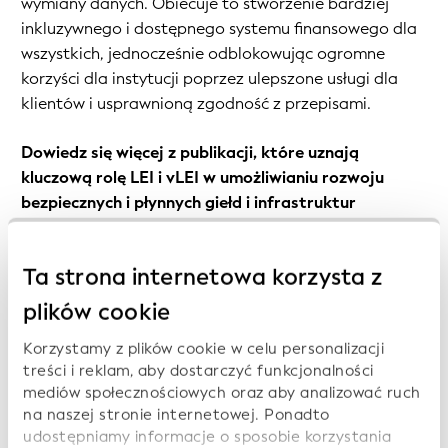
wymiany danych. Obiecuje to stworzenie bardziej
inkluzywnego i dostępnego systemu finansowego dla
wszystkich, jednocześnie odblokowując ogromne
korzyści dla instytucji poprzez ulepszone usługi dla
klientów i usprawnioną zgodność z przepisami.
Dowiedz się więcej z publikacji, które uznają
kluczową rolę LEI i vLEI w umożliwianiu rozwoju
bezpiecznych i płynnych giełd i infrastruktur
aktywów cyfrowych:
Ta strona internetowa korzysta z
Publikacje
plików cookie
Korzystamy z plików cookie w celu personalizacji
treści i reklam, aby dostarczyć funkcjonalności
mediów społecznościowych oraz aby analizować ruch
Global Blockchain Business Council (GBBC)
na naszej stronie internetowej. Ponadto
101 Real-World Blockchain Use Cases
udostępniamy informacje o sposobie korzystania