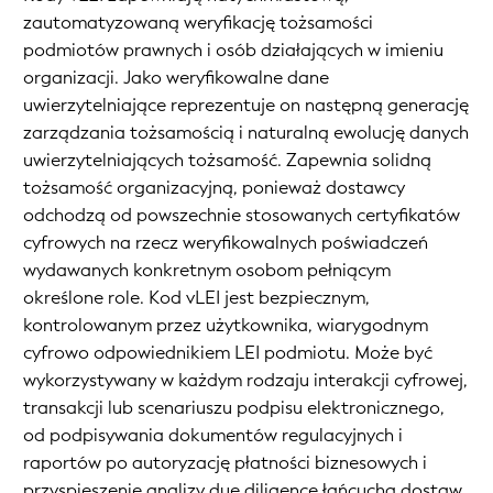
zautomatyzowaną weryfikację tożsamości
podmiotów prawnych i osób działających w imieniu
organizacji. Jako weryfikowalne dane
uwierzytelniające reprezentuje on następną generację
zarządzania tożsamością i naturalną ewolucję danych
uwierzytelniających tożsamość. Zapewnia solidną
tożsamość organizacyjną, ponieważ dostawcy
odchodzą od powszechnie stosowanych certyfikatów
cyfrowych na rzecz weryfikowalnych poświadczeń
wydawanych konkretnym osobom pełniącym
określone role. Kod vLEI jest bezpiecznym,
kontrolowanym przez użytkownika, wiarygodnym
cyfrowo odpowiednikiem LEI podmiotu. Może być
wykorzystywany w każdym rodzaju interakcji cyfrowej,
transakcji lub scenariuszu podpisu elektronicznego,
od podpisywania dokumentów regulacyjnych i
raportów po autoryzację płatności biznesowych i
przyspieszenie analizy due diligence łańcucha dostaw.