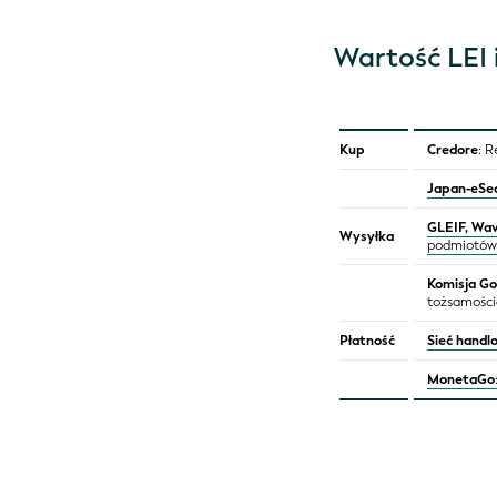
Wartość LEI 
Kup
Credore
: 
Japan-eSe
GLEIF, Wav
Wysyłka
podmiotów 
Komisja Go
tożsamości
Płatność
Sieć hand
MonetaGo