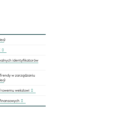
deo
)
E
walnych identyfikatorów
 Trendy w zarządzaniu
deo
)
cyfrowemu wekslowi
 finansowych