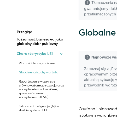
Tłumaczenia na 
gwarantujemy dokła
przetłumaczonych t
Globalne
Przegląd
Tożsamość biznesowa jako
globalny dóbr publiczny
Charakterystyka LEI
Najnowsze wi
Płatności transgraniczne
Zapoznaj się z
„Pr
Globalne łańcuchy wartości
opracowanym przez 
aktualną sytuację 
Raportowanie w zakresie
przewodnik wdrożen
zrównoważonego rozwoju oraz
zarządzanie środowiskiem,
społeczeństwem i
zarządzaniem (ESG)
Sztuczna inteligencja (AI) w
Zaufana i niezawod
służbie systemu LEI
istotnym warunkiem