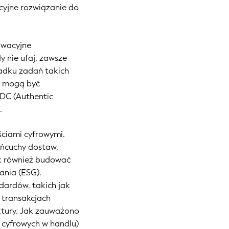
acyjne rozwiązanie do
nowacyjne
y nie ufaj, zawsze
padku zadań takich
mi mogą być
CDC (Authentic
.
ciami cyfrowymi.
ańcuchy dostaw,
ak również budować
ania (ESG).
dardów, takich jak
 transakcjach
ktury. Jak zauważono
i cyfrowych w handlu)