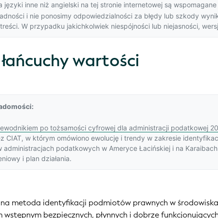
języki inne niż angielski na tej stronie internetowej są wspomagane 
dności i nie ponosimy odpowiedzialności za błędy lub szkody wynik
reści. W przypadku jakichkolwiek niespójności lub niejasności,
wers
 łańcuchy wartości
adomości:
zewodnikiem po tożsamości cyfrowej dla administracji podatkowej 2
CIAT, w którym omówiono ewolucję i trendy w zakresie identyfikacj
w administracjach podatkowych w Ameryce Łacińskiej i na Karaibach
iowy i plan działania.
na metoda identyfikacji podmiotów prawnych w środowiskac
 wstępnym bezpiecznych, płynnych i dobrze funkcjonującyc