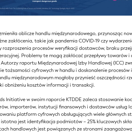
zmieniła oblicze handlu międzynarodowego, przynosząc nowe
ne zakłócenia, takie jak pandemia COVID-19 czy wydarzeni
 rozproszenia procesów weryfikacji dostawców, braku przejr
eracyjnej. Problemy te mogą zakłócać przepływy towarów i 
 Autorzy raportu Międzynarodowej Izby Handlowej (ICC) z
nie tożsamości cyfrowych w handlu i doskonalenie procesów 
andlu międzynarodowym mogłoby przynieść oszczędności rz
i obniżeniu kosztów informacji i transakcji.
rds Initiative w swoim raporcie KTDDE zaleca stosowanie k
ów, importerów, instytucji finansowych i dostawców usług l
waniu platform cyfrowych obsługujących wiele głównych s
k istotna jest identyfikacja podmiotów – 25% kluczowych sk
ach handlowych jest powiązanych ze stronami zaangażowan