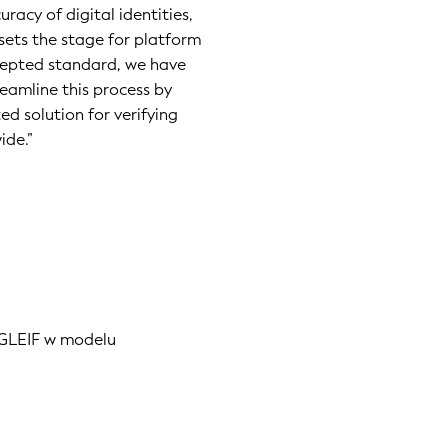
racy of digital identities,
sets the stage for platform
ccepted standard, we have
reamline this process by
d solution for verifying
ide.”
h GLEIF w modelu