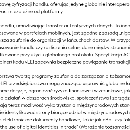
awę cyfryzacji handlu, oferując jedyne globalnie interoper
zacji niezależne od platformy.
 handlu, umożliwiając transfer autentycznych danych. To in
tosowane w portfelach mobilnych, jest zgodne z zasadą „nigd
ększa zaufanie do organizacji w łańcuchach dostaw. W przy
ansowanie handlu czy rozliczenia celne, dane między strona
fikowane przy użyciu globalnego protokołu. Specyfikacja A
iner) kodu vLEI zapewnia bezpieczne powiązanie transakcji
orstwa tworzą programy zaufania do zarządzania tożsamoś
 vLEI przedsiębiorstwa mogą znacząco usprawnić globalne ł
e decyzje, ograniczać ryzyko finansowe i wizerunkowe, j
la działań w obszarach środowiska, społeczeństwa i zarządz
ają teraz możliwość wykorzystania międzynarodowych stan
nie identyfikować strony biorące udział w międzynarodowych
h elektroniczne dokumenty handlowe, takie jak eBoL czy fa
 the use of digital identities in trade” (Wdrażanie tożsamośc