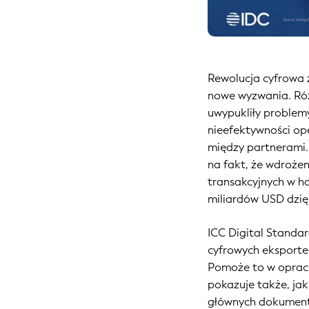
Rewolucja cyfrowa 
nowe wyzwania. Róż
uwypukliły problemy
nieefektywności op
między partnerami.
na fakt, że wdroże
transakcyjnych w h
miliardów USD dzięk
ICC Digital Standa
cyfrowych eksporter
Pomoże to w opraco
pokazuje także, ja
głównych dokument