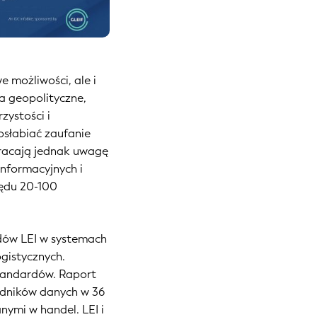
 możliwości, ale i
a geopolityczne,
zystości i
osłabiać zaufanie
wracają jednak uwagę
informacyjnych i
ędu 20-100
odów LEI w systemach
ogistycznych.
tandardów. Raport
ładników danych w 36
ymi w handel. LEI i