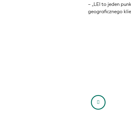
– „LEI to jeden pun
geograficznego kli
that manage large
duction in misbooked
he truncated names
, regardless of how
rs.