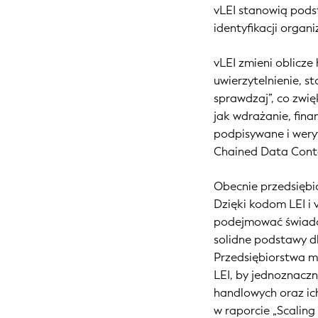
vLEI stanowią podst
identyfikacji organi
vLEI zmieni oblicze
uwierzytelnienie, s
sprawdzaj”, co zwi
jak wdrażanie, fin
podpisywane i wery
Chained Data Conta
Obecnie przedsiębi
Dzięki kodom LEI i
podejmować świadom
solidne podstawy d
Przedsiębiorstwa m
LEI, by jednoznacz
handlowych oraz ic
w raporcie „Scaling