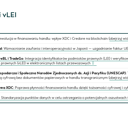
i vLEI
Rewolucja w finansowaniu handlu: wpływ XDC i Credore na blockchain (
obejrzyj wi
al
: Wzmacnianie zaufania i interoperacyjności w Japonii — uzgadnianie faktur U
eBL i TradeGo
: Integracja identyfikatorów podmiotów prawnych (LEI) i weryfiko
prawnych (vLEI) w elektronicznych listach przewozowych
spodarcza i Społeczna Narodów Zjednoczonych ds. Azji i Pacyfiku (UNESCAP)
:
ą cyfrową bez dokumentów papierowych w handlu transgranicznym (
obejrzyj wi
lowa XDC
: Poprawa płynności finansowania handlu dzięki tożsamości cyfrowej i 
: Standaryzacja punktów danych w celu ostrzegania o potencjalnych oszustwach