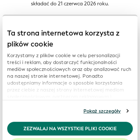
składać do 21 czerwca 2026 roku.
Prześlij swoją propozycję
Ta strona internetowa korzysta z
plików cookie
Korzystamy z plików cookie w celu personalizacji
treści i reklam, aby dostarczyć funkcjonalności
mediów społecznościowych oraz aby analizować ruch
na naszej stronie internetowej. Ponadto
udostępniamy informacje o sposobie korzystania
przez ciebie z naszej strony internetowej mediom
społecznościowym, partnerom reklamowym i
analitycznym, którzy mogą połączyć je z innymi
informacjami, które im przekazałeś lub które zebrali
Pokaż szczegóły
od ciebie w związku z korzystaniem przez ciebie z ich
usług. Kontynuując korzystanie z naszej strony
ZEZWALAJ NA WSZYSTKIE PLIKI COOKIE
internetowej, wyrażasz zgodę na korzystanie przez
nas z plików cookie. Więcej informacji znajduje się w