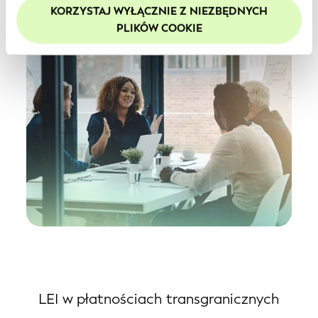
KORZYSTAJ WYŁĄCZNIE Z NIEZBĘDNYCH
naszej
polityce prywatności
.
PLIKÓW COOKIE
Zalecamy włączenie obsługi plików cookie, aby
zwiększyć komfort korzystania z naszej witryny.
LEI w płatnościach transgranicznych