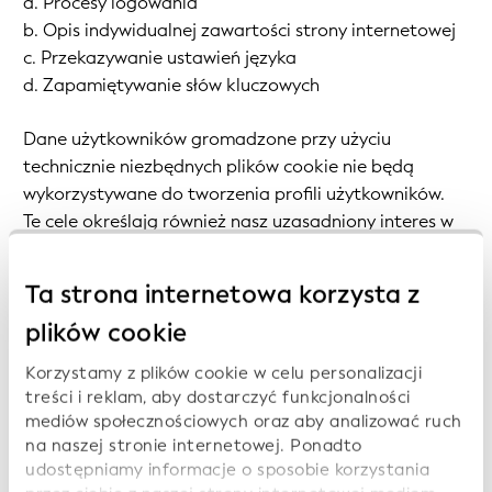
a. Procesy logowania
b. Opis indywidualnej zawartości strony internetowej
c. Przekazywanie ustawień języka
d. Zapamiętywanie słów kluczowych
Dane użytkowników gromadzone przy użyciu
technicznie niezbędnych plików cookie nie będą
wykorzystywane do tworzenia profili użytkowników.
Te cele określają również nasz uzasadniony interes w
przetwarzaniu danych osobowych zgodnie z art. 6 ust.
1 lit. f RODO.
Ta strona internetowa korzysta z
plików cookie
4. Okres przechowywania i możliwość zgłoszenia
sprzeciwu i usunięcia
Korzystamy z plików cookie w celu personalizacji
Pliki cookie są przechowywane na komputerze
treści i reklam, aby dostarczyć funkcjonalności
użytkownika, który przesyła je do naszej strony
mediów społecznościowych oraz aby analizować ruch
internetowej. Dlatego jako użytkownik masz pełną
na naszej stronie internetowej. Ponadto
kontrolę nad wykorzystaniem plików cookie.
udostępniamy informacje o sposobie korzystania