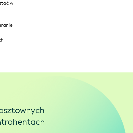
ystać w
eranie
ch
kosztownych
ontrahentach