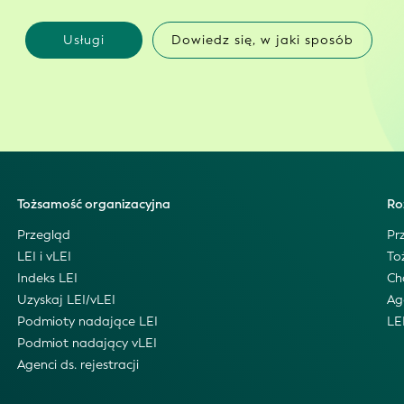
Usługi
Dowiedz się, w jaki sposób
Tożsamość organizacyjna
Ro
Przegląd
Pr
LEI i vLEI
To
Indeks LEI
Ch
Uzyskaj LEI/vLEI
Ag
Podmioty nadające LEI
LE
Podmiot nadający vLEI
Agenci ds. rejestracji