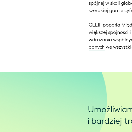
spójnej w skali glo
szerokiej gamie cyf
GLEIF poparła Mię
większej spójności
wdrażania wspóln
danych
we wszystki
Umożliwiam
i bardziej 