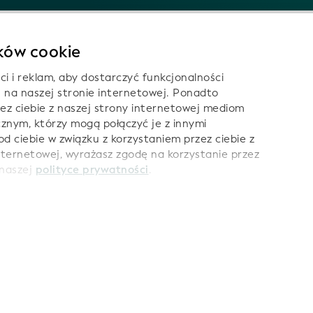
ików cookie
ci i reklam, aby dostarczyć funkcjonalności
 na naszej stronie internetowej. Ponadto
ez ciebie z naszej strony internetowej mediom
znym, którzy mogą połączyć je z innymi
nas:
od ciebie w związku z korzystaniem przez ciebie z
internetowej, wyrażasz zgodę na korzystanie przez
 naszej
polityce prywatności
.
zyć komfort korzystania z naszej witryny.
je o publikacji
Regulamin
Warunki korzystania z danych LEI
zystania z AI
Polityka prywatności
Pliki cookie
Mapa serwi