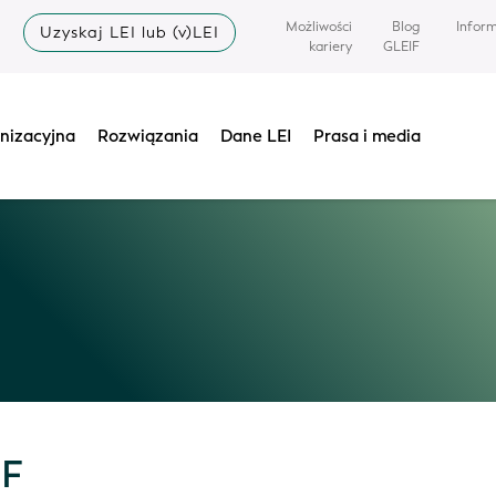
Możliwości
Blog
Infor
Uzyskaj LEI lub (v)LEI
kariery
GLEIF
nizacyjna
Rozwiązania
Dane LEI
Prasa i media
IF