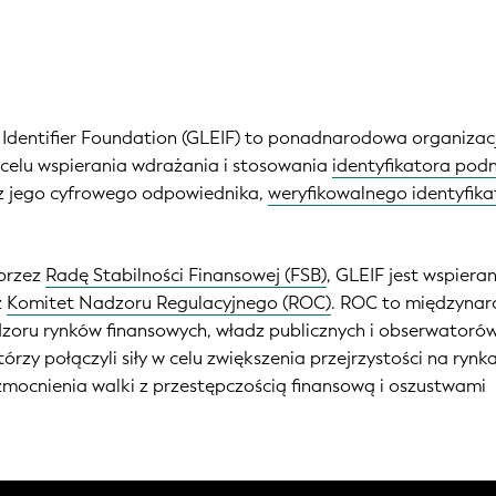
y Identifier Foundation (GLEIF) to ponadnarodowa organizac
 celu wspierania wdrażania i stosowania
identyfikatora pod
 jego cyfrowego odpowiednika,
weryfikowalnego identyfika
 przez
Radę Stabilności Finansowej (FSB)
, GLEIF jest wspieran
z
Komitet Nadzoru Regulacyjnego (ROC)
. ROC to międzyna
oru rynków finansowych, władz publicznych i obserwatorów
órzy połączyli siły w celu zwiększenia przejrzystości na rynk
mocnienia walki z przestępczością finansową i oszustwami