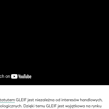
statutem
GLEIF jest niezależna od interesów handlowych,
nologicznych. Dzięki temu GLEIF jest wyjątkowa na rynku