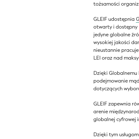
tożsamości organiz
GLEIF udostępnia
G
otwarty i dostępny 
jedyne globalne źr
wysokiej jakości d
nieustannie pracuj
LEI oraz nad maksy
Dzięki Globalnemu 
podejmowanie mądrz
dotyczących wybor
GLEIF zapewnia rów
arenie międzynarod
globalnej cyfrowej i
Dzięki tym usługom