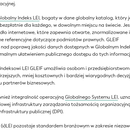
acyjnej.
lobalny Indeks LEI
, bogaty w dane globalny katalog, który j
bezpłatnie dla każdego, w dowolnym miejscu na świecie. Jes
ódło internetowe, które zapewnia otwarte, znormalizowane 
ane referencyjne dotyczące podmiotów prawnych. GLEIF
e nad poprawą jakości danych dostępnych w Globalnym Inde
malnym ułatwieniem publicznego dostępu do tych informacj
Indeksowi LEI GLEIF umożliwia osobom i przedsiębiorstwom
ejszych, mniej kosztownych i bardziej wiarygodnych decyzj
u partnerów biznesowych.
nież integralność operacyjną
Globalnego Systemu LEI
, uzn
owej infrastruktury zarządzania tożsamością organizacyjn
nfrastruktury publicznej (DPI).
 (v)LEI pozostaje standardem branżowym w zakresie niezaw