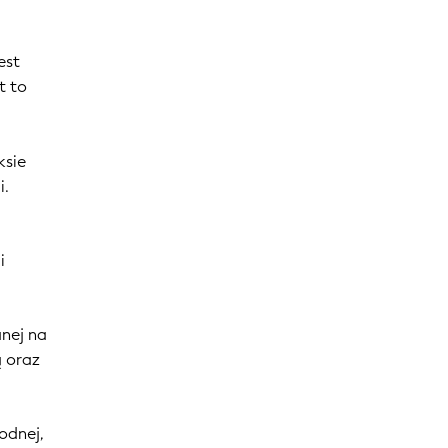
est
t to
i
ksie
i.
i
anej na
ą oraz
odnej,