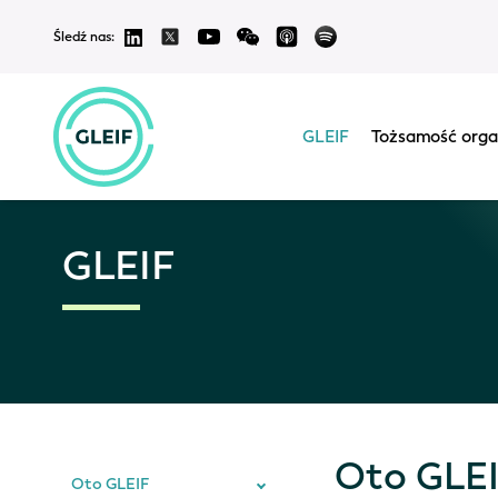
Śledź nas:
GLEIF
Tożsamość orga
GLEIF
Oto GLE
Oto GLEIF