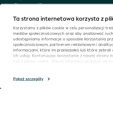
Obszar nazw LEI
Semantyczna reprezentacja LEI
Powiadomienia e-mailowe o aktualizacjach
Ta strona internetowa korzysta z pl
technicznych
Korzystamy z plików cookie w celu personalizacji treś
mediów społecznościowych oraz aby analizować ruch
udostępniamy informacje o sposobie korzystania prz
społecznościowym, partnerom reklamowym i analityc
Śledź 
informacjami, które im przekazałeś lub które zebrali 
ich usług. Kontynuując korzystanie z naszej strony 
nas z plików cookie. Więcej informacji znajduje się w
Zalecamy włączenie obsługi plików cookie, aby zwięks
Informac
Prawa autorskie GLEIF 2026
Pokaż szczegóły
Warunki kor