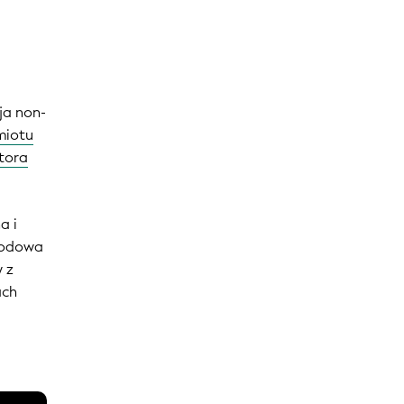
ja non-
miotu
tora
a i
rodowa
 z
ach