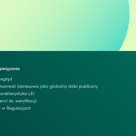
związania
zegląd
żsamość biznesowa jako globalny dóbr publiczny
arakterystyka LEI
enci ds. weryfikacji
I w Regulacjach