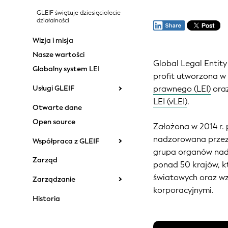
GLEIF świętuje dziesięciolecie
działalności
Wizja i misja
Nasze wartości
Global Legal Entit
Globalny system LEI
profit utworzona w
Usługi GLEIF
prawnego (LEI)
oraz
LEI (vLEI)
.
Otwarte dane
Open source
Założona w 2014 r.
nadzorowana prze
Współpraca z GLEIF
grupa organów nadz
Zarząd
ponad 50 krajów, kt
światowych oraz wz
Zarządzanie
korporacyjnymi.
Historia