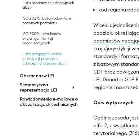
Lista organów rejestracyjnych
GLEIF
kod regionu odpo
ISO 20275: Lista kodów form
prawnych podmiotu
W celu ujednolicen
podziału określają
ISO 5009: Lista kodów
oficjalnych funkcji
podmiotów nadając
organizacyjnych
kraju/jurysdykcji w
Lista przyjętych kodów
standardy i format
jurysdykcji prawnych
z bazowym standar
udostępniana przez GLEIF
CDF oraz powiązan
Obszar nazw LEI
LEI. Ponadto GLEIF
Semantyczna
regionie i na szcze
reprezentacja LEI
Powiadomienia e-mailowe o
Opis wytycznych
aktualizacjach technicznych
Ogólna zasada jest 
alfa-2, z wyjątkie
terytorialnego (3166