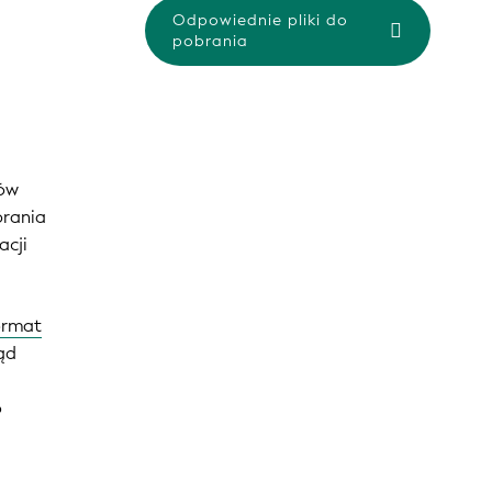
Odpowiednie pliki do
pobrania
dów
brania
acji
format
kąd
o