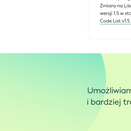
Zmiany na Liś
wersji 1.5 w st
Code List v1.
Umożliwiam
i bardziej 