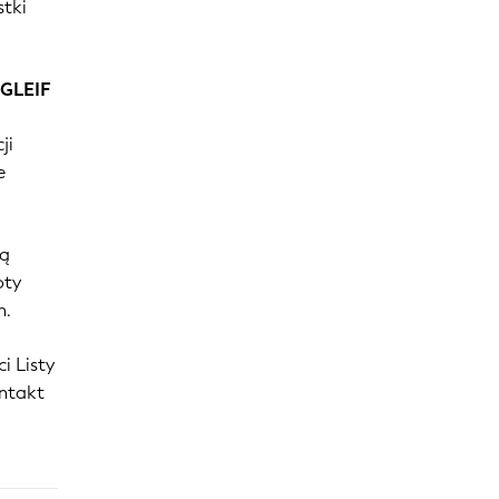
stki
 GLEIF
ji
e
tą
oty
h.
i Listy
ontakt