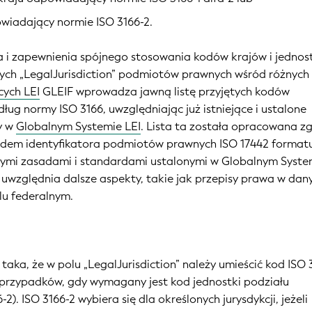
wiadający normie ISO 3166-2.
ia i zapewnienia spójnego stosowania kodów krajów i jednos
cych „LegalJurisdiction” podmiotów prawnych wśród różnych
ych LEI
GLEIF wprowadza jawną listę przyjętych kodów
edług normy ISO 3166, uwzględniając już istniejące i ustalone
y w
Globalnym Systemie LEI
. Lista ta została opracowana z
dem identyfikatora podmiotów prawnych ISO 17442 formatu
ymi zasadami i standardami ustalonymi w Globalnym Syste
 uwzględnia dalsze aspekty, takie jak przepisy prawa w da
blu federalnym.
taka, że w polu „LegalJurisdiction” należy umieścić kod ISO 
m przypadków, gdy wymagany jest kod jednostki podziału
-2). ISO 3166-2 wybiera się dla określonych jurysdykcji, jeżeli