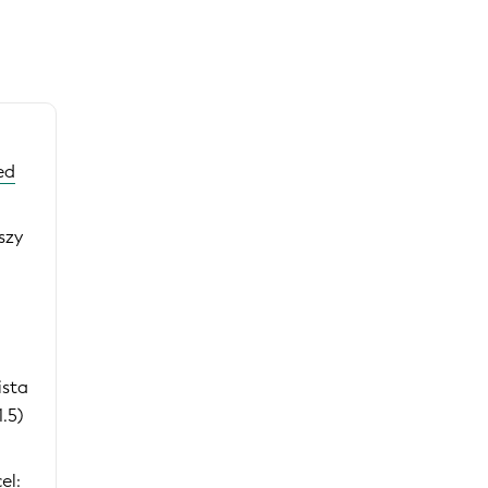
ed
szy
ista
.5)
cel: