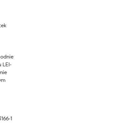
tek
godnie
 LEI-
mie
nym
3166-1