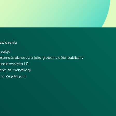
związania
zegląd
żsamość biznesowa jako globalny dóbr publiczny
arakterystyka LEI
enci ds. weryfikacji
I w Regulacjach