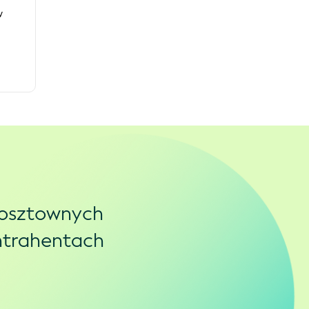
w
kosztownych
ontrahentach