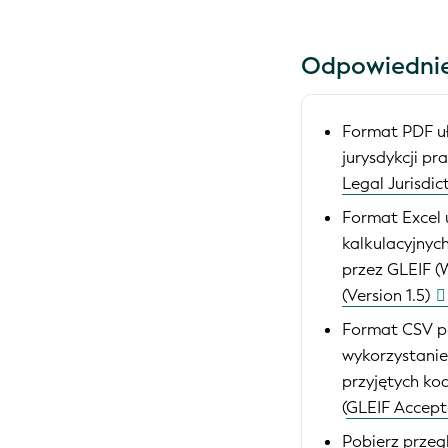
Odpowiednie 
Format PDF uł
jurysdykcji pr
Legal Jurisdic
Format Excel 
kalkulacyjnyc
przez GLEIF (W
(Version 1.5)
Format CSV po
wykorzystani
przyjętych ko
(
GLEIF Accepte
Pobierz przeg