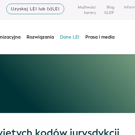
Możliwości
Blog
Infor
Uzyskaj LEI lub (v)LEI
kariery
GLEIF
nizacyjna
Rozwiązania
Dane LEI
Prasa i media
yjętych kodów jurysdykcji