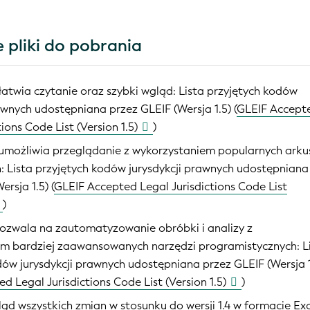
pliki do pobrania
atwia czytanie oraz szybki wgląd:
Lista przyjętych kodów
awnych udostępniana przez GLEIF (Wersja 1.5) (
GLEIF Accept
tions Code List (Version 1.5)
)
umożliwia przeglądanie z wykorzystaniem popularnych arku
h:
Lista przyjętych kodów jurysdykcji prawnych udostępniana
ersja 1.5) (
GLEIF Accepted Legal Jurisdictions Code List
)
zwala na zautomatyzowanie obróbki i analizy z
em bardziej zaawansowanych narzędzi programistycznych:
L
dów jurysdykcji prawnych udostępniana przez GLEIF (Wersja 1
d Legal Jurisdictions Code List (Version 1.5)
)
ląd wszystkich zmian w stosunku do wersji 1.4 w formacie Ex