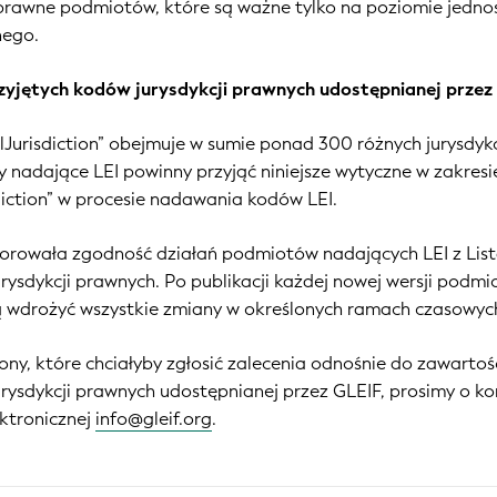
 prawne podmiotów, które są ważne tylko na poziomie jedno
nego.
zyjętych kodów jurysdykcji prawnych udostępnianej przez
Jurisdiction” obejmuje w sumie ponad 300 różnych jurysdykc
 nadające LEI powinny przyjąć niniejsze wytyczne w zakresi
diction” w procesie nadawania kodów LEI.
orowała zgodność działań podmiotów nadających LEI z Lis
rysdykcji prawnych. Po publikacji każdej nowej wersji podmi
 wdrożyć wszystkie zmiany w określonych ramach czasowyc
ny, które chciałyby zgłosić zalecenia odnośnie do zawartośc
urysdykcji prawnych udostępnianej przez GLEIF, prosimy o k
ektronicznej
info@gleif.org
.