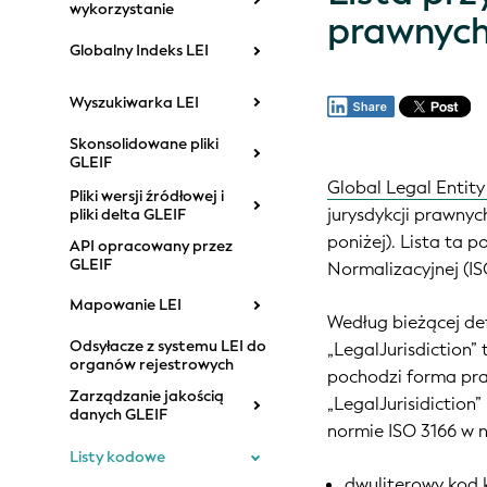
wykorzystanie
prawnych
Globalny Indeks LEI
Wyszukiwarka LEI
Skonsolidowane pliki
GLEIF
Global Legal Entity
Pliki wersji źródłowej i
jurysdykcji prawnych
pliki delta GLEIF
poniżej). Lista ta
API opracowany przez
GLEIF
Normalizacyjnej (I
Mapowanie LEI
Według bieżącej def
Odsyłacze z systemu LEI do
„LegalJurisdiction”
organów rejestrowych
pochodzi forma pr
Zarządzanie jakością
„LegalJurisidictio
danych GLEIF
normie ISO 3166 w n
Listy kodowe
dwuliterowy kod 