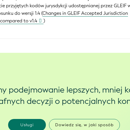
cie przyjętych kodów jurysdykcji udostępnianej przez GLEIF 
osunku do wersji 1.4 (
Changes in GLEIF Accepted Jurisdiction
5 compared to v1.4
)
y podejmowanie lepszych, mniej 
trafnych decyzji o potencjalnych k
Usługi
Dowiedz się, w jaki sposób