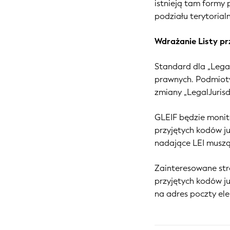
istnieją tam formy
podziału terytorial
Wdrażanie Listy pr
Standard dla „Legal
prawnych. Podmioty
zmiany „LegalJuris
GLEIF będzie monit
przyjętych kodów ju
nadające LEI muszą
Zainteresowane stro
przyjętych kodów j
na adres poczty el