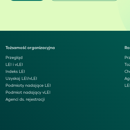
Tożsamość organizacyjna
Ro
Przegląd
Pr
LEI i vLEI
To
Indeks LEI
Ch
Uzyskaj LEI/vLEI
Ag
Podmioty nadające LEI
LE
Podmiot nadający vLEI
Agenci ds. rejestracji