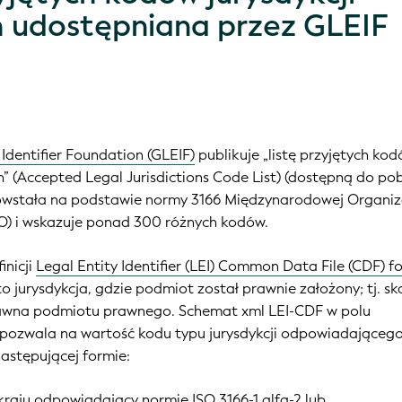
 udostępniana przez GLEIF
 Identifier Foundation (GLEIF)
publikuje
„listę przyjętych ko
” (
Accepted Legal Jurisdictions Code List
)
(dostępną do po
 powstała na podstawie normy 3166 Międzynarodowej Organiz
SO) i wskazuje ponad 300 różnych kodów.
inicji
Legal Entity Identifier (LEI) Common Data File (CDF) 
 to jurysdykcja, gdzie podmiot został prawnie założony; tj. s
awna podmiotu prawnego. Schemat xml LEI-CDF w polu
n” pozwala na wartość kodu typu jurysdykcji odpowiadająceg
astępującej formie:
kraju odpowiadający normie ISO 3166-1 alfa-2 lub