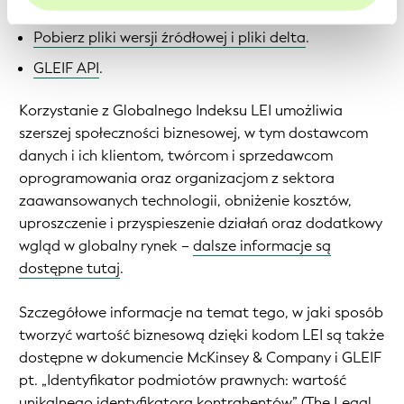
Skonsolidowane pliki do pobrania
.
zwiększyć komfort korzystania z naszej witryny.
Pobierz pliki wersji źródłowej i pliki delta
.
GLEIF API
.
Korzystanie z Globalnego Indeksu LEI umożliwia
szerszej społeczności biznesowej, w tym dostawcom
danych i ich klientom, twórcom i sprzedawcom
oprogramowania oraz organizacjom z sektora
zaawansowanych technologii, obniżenie kosztów,
uproszczenie i przyspieszenie działań oraz dodatkowy
wgląd w globalny rynek –
dalsze informacje są
dostępne tutaj
.
Szczegółowe informacje na temat tego, w jaki sposób
tworzyć wartość biznesową dzięki kodom LEI są także
dostępne w dokumencie McKinsey & Company i GLEIF
pt.
„Identyfikator podmiotów prawnych: wartość
unikalnego identyfikatora kontrahentów” (
The Legal