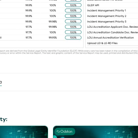
a
ty:
Odsłon