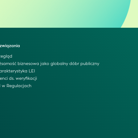
związania
zegląd
żsamość biznesowa jako globalny dóbr publiczny
arakterystyka LEI
enci ds. weryfikacji
I w Regulacjach