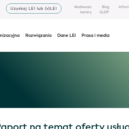
Możliwości
Blog
Infor
Uzyskaj LEI lub (v)LEI
kariery
GLEIF
nizacyjna
Rozwiązania
Dane LEI
Prasa i media
Raport na temat oferty usłu