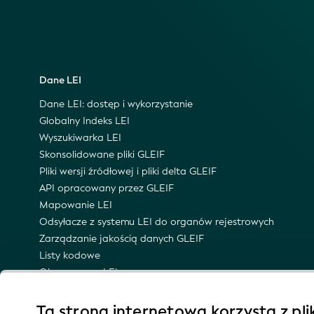
Dane LEI
Dane LEI: dostęp i wykorzystanie
Globalny Indeks LEI
Wyszukiwarka LEI
Skonsolidowane pliki GLEIF
Pliki wersji źródłowej i pliki delta GLEIF
API opracowany przez GLEIF
Mapowanie LEI
Odsyłacze z systemu LEI do organów rejestrowych
Zarządzanie jakością danych GLEIF
Listy kodowe
Obszar nazw LEI
Semantyczna reprezentacja LEI
Powiadomienia e-mailowe o aktualizacjach
Ta strona internetowa korzysta z pl