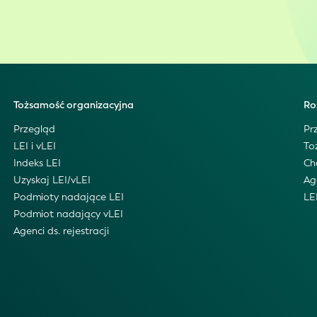
Tożsamość organizacyjna
Ro
Przegląd
Pr
LEI i vLEI
To
Indeks LEI
Ch
Uzyskaj LEI/vLEI
Ag
Podmioty nadające LEI
LE
Podmiot nadający vLEI
Agenci ds. rejestracji