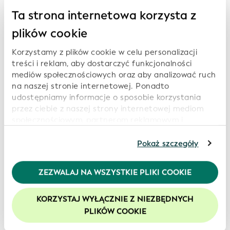
Ta strona internetowa korzysta z
plików cookie
Korzystamy z plików cookie w celu personalizacji
treści i reklam, aby dostarczyć funkcjonalności
mediów społecznościowych oraz aby analizować ruch
na naszej stronie internetowej. Ponadto
udostępniamy informacje o sposobie korzystania
przez ciebie z naszej strony internetowej mediom
społecznościowym, partnerom reklamowym i
analitycznym, którzy mogą połączyć je z innymi
informacjami, które im przekazałeś lub które zebrali
Pokaż szczegóły
od ciebie w związku z korzystaniem przez ciebie z ich
usług. Kontynuując korzystanie z naszej strony
Każda zainteresowana strona może odtworzyć raport
ZEZWALAJ NA WSZYSTKIE PLIKI COOKIE
internetowej, wyrażasz zgodę na korzystanie przez
biznesowy dot. Globalnego Systemu LEI lub dane
nas z plików cookie. Więcej informacji znajduje się w
zawarte w tym raporcie poprzez wykonanie dwóch
KORZYSTAJ WYŁĄCZNIE Z NIEZBĘDNYCH
naszej
polityce prywatności
.
prostych czynności:
PLIKÓW COOKIE
Zalecamy włączenie obsługi plików cookie, aby
zwiększyć komfort korzystania z naszej witryny.