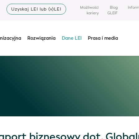
Możliwości
Blog
Infor
Uzyskaj LEI lub (v)LEI
kariery
GLEIF
nizacyjna
Rozwiązania
Dane LEI
Prasa i media
raport biznesowy dot. Globa