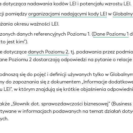
a dotycząca nadawania kodów LEI i potencjału wzrostu LEI.
cji pomiędzy
organizacjami nadającymi kody LEI
w
Globalny
użania okresu ważności LEI.
zonych danych referencyjnych Poziomu 1. (
Dane Poziomu 1
d
to jest kim”).
ne dotyczące
danych Poziomu 2
, tj. podawania przez podmi
ane Poziomu 2 dostarczają odpowiedzi na pytanie o relacj
dnoszą się do pojęć i definicji używanych tylko w Globalnym
my do zapoznania się z dokumentem „Informacje dodatkowe
LEI”, w którym znajdują się krótkie objaśnienia odpowiedni
także
„Słownik dot. sprawozdawczości biznesowej” (
Business
stywane w informacjach podawanych na temat działań doty
ych.