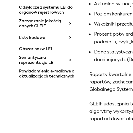
Aktualna sytuacj
Odsyłacze z systemu LEI do
organów rejestrowych
Poziom konkuren
Zarządzanie jakością
Wskaźniki przedł
danych GLEIF
Procent potwierd
Listy kodowe
podmiotu, czyli „k
Obszar nazw LEI
Dane statystycz
Semantyczna
dominujących. (D
reprezentacja LEI
Powiadomienia e-mailowe o
Raporty kwartalne o
aktualizacjach technicznych
raportów, zachęca
Globalnego Systemu 
GLEIF udostępnia 
algorytmy wykorzy
raportach kwartaln