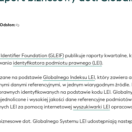
Odsłon:
 Identifier Foundation (GLEIF)
publikuje raporty kwartalne, 
owania
identyfikatora podmiotu prawnego (LEI)
.
dzane na podstawie
Globalnego Indeksu LEI
, który zawiera 
nymi danymi referencyjnymi, w jednym wiarygodnym źródle. 
awnych identyfikowanych na podstawie kodu LEI. Globalny 
ujednolicone i wysokiej jakości dane referencyjne podmiot
nych LEI za pomocą internetowej
wyszukiwarki LEI
opracowan
biznesowe dot. Globalnego Systemu LEI udostępniają następ