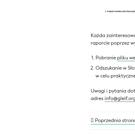
Każda zainteresowa
raporcie poprzez w
Pobranie
pliku we
Odszukanie w Sło
w celu praktyczn
Uwagi i pytania do
adres
info@gleif.or
Poprzednia stron