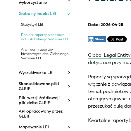
wykorzystanie
Globalny Indeks LEI
Data: 2026-04-28
Statystyki LEI
Pobierz raporty biznesowe
dot. Globalnego Systemu LEI
Archiwum raportów
biznesowych dot. Globalnego
Global Legal Entity
Systemu LEI
dotyczące przyjm
Wyszukiwarka LEI
Raporty są sporzą
włącznie z powiąza
Skonsolidowane pliki
GLEIF
temat podmiotów pr
Pliki wersji źródłowej i
oferującym jawne, 
pliki delta GLEIF
przeszukać pulę da
API opracowany przez
GLEIF
Kwartalne raporty 
Mapowanie LEI