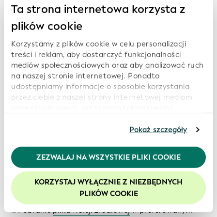
Ta strona internetowa korzysta z
plików cookie
Korzystamy z plików cookie w celu personalizacji
treści i reklam, aby dostarczyć funkcjonalności
mediów społecznościowych oraz aby analizować ruch
na naszej stronie internetowej. Ponadto
udostępniamy informacje o sposobie korzystania
przez ciebie z naszej strony internetowej mediom
społecznościowym, partnerom reklamowym i
analitycznym, którzy mogą połączyć je z innymi
informacjami, które im przekazałeś lub które zebrali
Pokaż szczegóły
od ciebie w związku z korzystaniem przez ciebie z ich
Każda zainteresowana strona może odtworzyć raport
usług. Kontynuując korzystanie z naszej strony
ZEZWALAJ NA WSZYSTKIE PLIKI COOKIE
internetowej, wyrażasz zgodę na korzystanie przez
biznesowy dot. Globalnego Systemu LEI lub dane
nas z plików cookie. Więcej informacji znajduje się w
zawarte w tym raporcie poprzez wykonanie dwóch
KORZYSTAJ WYŁĄCZNIE Z NIEZBĘDNYCH
naszej
polityce prywatności
.
prostych czynności:
PLIKÓW COOKIE
Zalecamy włączenie obsługi plików cookie, aby
zwiększyć komfort korzystania z naszej witryny.
Pobranie
pliku wersji źródłowej
w preferowanym