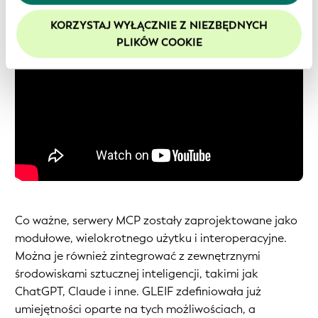
nas z plików cookie. Więcej informacji znajduje się w
KORZYSTAJ WYŁĄCZNIE Z NIEZBĘDNYCH
naszej
polityce prywatności
.
PLIKÓW COOKIE
Zalecamy włączenie obsługi plików cookie, aby
zwiększyć komfort korzystania z naszej witryny.
Co ważne, serwery MCP zostały zaprojektowane jako
modułowe, wielokrotnego użytku i interoperacyjne.
Można je również zintegrować z zewnętrznymi
środowiskami sztucznej inteligencji, takimi jak
ChatGPT, Claude i inne. GLEIF zdefiniowała już
umiejętności oparte na tych możliwościach, a