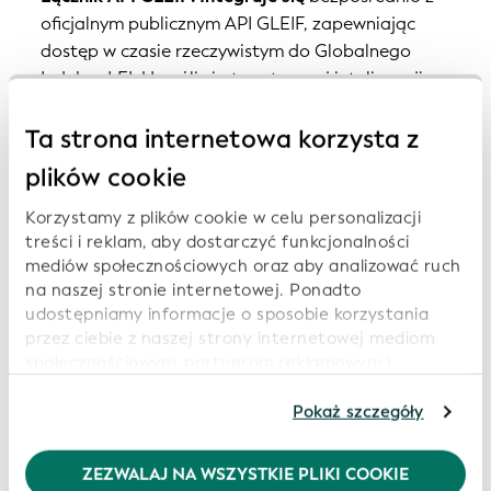
oficjalnym publicznym API GLEIF, zapewniając
dostęp w czasie rzeczywistym do Globalnego
Indeksu LEI. Umożliwia to sztucznej inteligencji
wyszukiwanie poszczególnych podmiotów na
podstawie ich kodu LEI, wyszukiwanie podmiotów
Ta strona internetowa korzysta z
według nazwy oraz pobieranie szczegółowych
plików cookie
informacji rejestracyjnych i danych dotyczących
powiązań.
Korzystamy z plików cookie w celu personalizacji
treści i reklam, aby dostarczyć funkcjonalności
mediów społecznościowych oraz aby analizować ruch
Łącznik statystyk LEI:
Łączy się ze zbiorczymi
na naszej stronie internetowej. Ponadto
statystykami związanymi z Globalnym Systemem
udostępniamy informacje o sposobie korzystania
LEI. Umożliwia to systemowi wyszukiwanie
przez ciebie z naszej strony internetowej mediom
ustrukturyzowanych danych analitycznych, takich
społecznościowym, partnerom reklamowym i
jak liczba aktywnych kodów LEI w poszczególnych
analitycznym, którzy mogą połączyć je z innymi
krajach, trendy w wydawaniu kodów w czasie,
informacjami, które im przekazałeś lub które zebrali
Pokaż szczegóły
wskaźniki wzrostu oraz rozkład według typów
od ciebie w związku z korzystaniem przez ciebie z ich
usług. Kontynuując korzystanie z naszej strony
podmiotów lub jurysdykcji.
ZEZWALAJ NA WSZYSTKIE PLIKI COOKIE
internetowej, wyrażasz zgodę na korzystanie przez