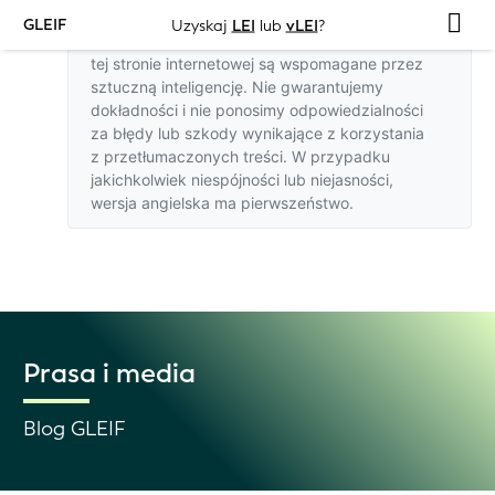
GLEIF
Uzyskaj
LEI
lub
vLEI
?
Tłumaczenia na języki inne niż angielski na
tej stronie internetowej są wspomagane przez
sztuczną inteligencję. Nie gwarantujemy
dokładności i nie ponosimy odpowiedzialności
za błędy lub szkody wynikające z korzystania
z przetłumaczonych treści. W przypadku
jakichkolwiek niespójności lub niejasności,
wersja angielska
ma pierwszeństwo.
Prasa i media
Blog GLEIF