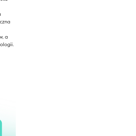
a
uczna
w, a
ologii.