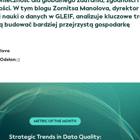
nieczność dla globalnego zaufania, zgodności i
ości. W tym blogu Zornitsa Manolova, dyrektor 
i nauki o danych w GLEIF, analizuje kluczowe t
 budować bardziej przejrzystą gospodarkę
olova
Odsłon: