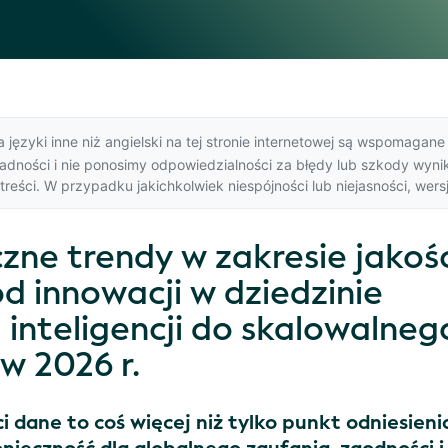
języki inne niż angielski na tej stronie internetowej są wspomagane 
dności i nie ponosimy odpowiedzialności za błędy lub szkody wynik
reści. W przypadku jakichkolwiek niespójności lub niejasności,
wers
zne trendy w zakresie jakoś
d innowacji w dziedzinie
 inteligencji do skalowalneg
w 2026 r.
i dane to coś więcej niż tylko punkt odniesieni