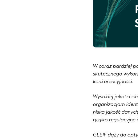
W coraz bardziej p
skutecznego wykorz
konkurencyjności.
Wysokiej jakości e
organizacjom ident
niska jakość danyc
ryzyko regulacyjne 
GLEIF dąży do optym