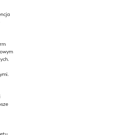
encja
o
orm
ilowym
ych.
ymi.
i
bsze
tetu