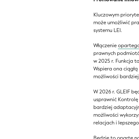
Kluczowym priorytet
może umożliwić pra
systemu LEI.
Włączenie
opartego
prawnych podmiotó
w 2025 r. Funkcja 
Wspiera ona ciągłą
możliwości bardziej
W 2026 r. GLEIF będ
usprawnić Kontrolę 
bardziej adaptacyj
możliwości wykorzys
relacjach i lepsze
Będzie to oparte na