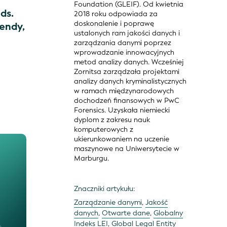
Foundation (GLEIF). Od kwietnia
ds.
2018 roku odpowiada za
doskonalenie i poprawę
rendy,
ustalonych ram jakości danych i
zarządzania danymi poprzez
wprowadzanie innowacyjnych
metod analizy danych. Wcześniej
Zornitsa zarządzała projektami
analizy danych kryminalistycznych
w ramach międzynarodowych
dochodzeń finansowych w PwC
Forensics. Uzyskała niemiecki
dyplom z zakresu nauk
komputerowych z
ukierunkowaniem na uczenie
maszynowe na Uniwersytecie w
Marburgu.
Znaczniki artykułu:
Zarządzanie danymi
,
Jakość
danych
,
Otwarte dane
,
Globalny
Indeks LEI
,
Global Legal Entity