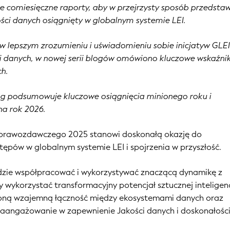
lne comiesięczne raporty, aby w przejrzysty sposób przedstaw
ści danych osiągnięty w globalnym systemie LEI.
 lepszym zrozumieniu i uświadomieniu sobie inicjatyw GLE
i danych, w nowej serii blogów omówiono kluczowe wskaźnik
h.
g podsumowuje kluczowe osiągnięcia minionego roku i
na rok 2026.
sprawozdawczego 2025 stanowi doskonałą okazję do
pów w globalnym systemie LEI i spojrzenia w przyszłość.
dzie współpracować i wykorzystywać znaczącą dynamikę z
 wykorzystać transformacyjny potencjał sztucznej inteligenc
ną wzajemną łączność między ekosystemami danych oraz
zaangażowanie w zapewnienie Jakości danych i doskonałośc