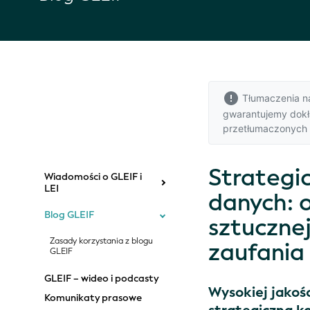
Tłumaczenia na 
gwarantujemy dokła
przetłumaczonych t
Strategic
Wiadomości o GLEIF i
LEI
danych: o
Blog GLEIF
sztucznej
Zasady korzystania z blogu
zaufania 
GLEIF
GLEIF – wideo i podcasty
Wysokiej jakośc
Komunikaty prasowe