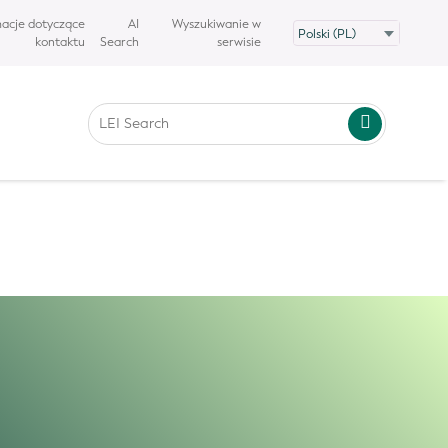
macje dotyczące
AI
Wyszukiwanie w
przez sztuczną inteligencję. Nie
kontaktu
Search
serwisie
ające z korzystania z
ja angielska
ma pierwszeństwo.