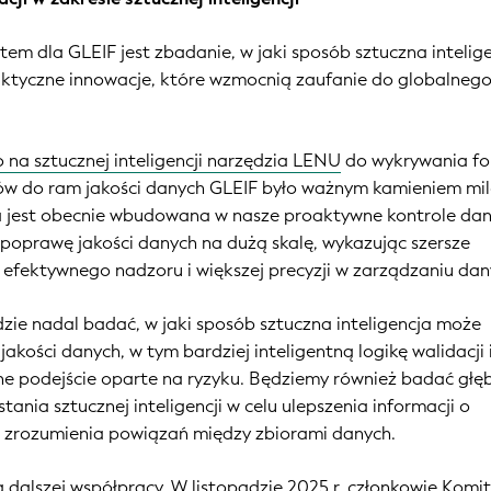
em dla GLEIF jest zbadanie, w jaki sposób sztuczna intelig
ktyczne innowacje, które wzmocnią zaufanie do globalneg
 na sztucznej inteligencji narzędzia LENU
do wykrywania f
w do ram jakości danych GLEIF było ważnym kamieniem m
ta jest obecnie wbudowana w nasze proaktywne kontrole dan
 poprawę jakości danych na dużą skalę, wykazując szersze
 efektywnego nadzoru i większej precyzji w zarządzaniu dan
zie nadal badać, w jaki sposób sztuczna inteligencja może
jakości danych, w tym bardziej inteligentną logikę walidacji 
ne podejście oparte na ryzyku. Będziemy również badać głę
tania sztucznej inteligencji w celu ulepszenia informacji o
go zrozumienia powiązań między zbiorami danych.
 dalszej współpracy. W listopadzie 2025 r. członkowie Komi