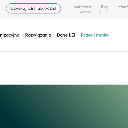
Możliwości
Blog
Infor
Uzyskaj LEI lub (v)LEI
języki inne niż angielski na tej stronie internetowej są wspomagane 
kariery
GLEIF
dności i nie ponosimy odpowiedzialności za błędy lub szkody wynik
reści. W przypadku jakichkolwiek niespójności lub niejasności,
wers
nizacyjna
Rozwiązania
Dane LEI
Prasa i media