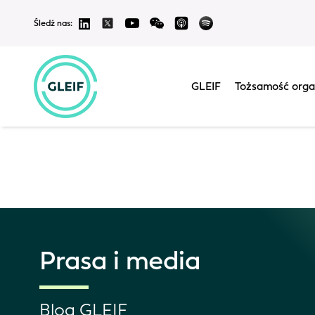
Śledź nas:
Tłumaczenia na 
gwarantujemy dokła
przetłumaczonych t
GLEIF
Tożsamość orga
Prasa i media
Blog GLEIF