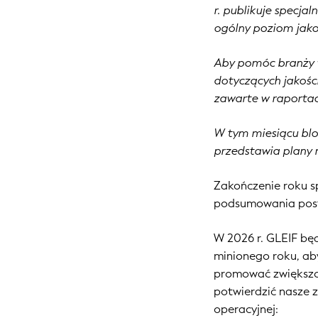
r. publikuje specja
ogólny poziom jako
Aby pomóc branży w
dotyczących jakośc
zawarte w raportac
W tym miesiącu blo
przedstawia plany 
Zakończenie roku 
podsumowania postę
W 2026 r. GLEIF bę
minionego roku, aby
promować zwiększo
potwierdzić nasze 
operacyjnej: