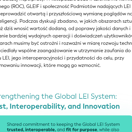
ego (ROC), GLEIF i społeczność Podmiotów nadających LEI
przeprowadzić otwartą i przyszłościową wymianę poglądów n
eligencji. Podczas dyskusji zbadano, w jakich obszarach szt
uż dziś wnosić wartość dodaną, od poprawy jakości danych i
anie bardziej wydajnych operacji i doświadczeń użytkownikó
arach musimy być ostrożni i rozważni w miarę rozwoju techn
rciedlały wspólne zaangażowanie w utrzymanie zaufania do
LEI, jego interoperacyjności i przydatności do celu, przy
jmowaniu innowacji, które mogą go wzmocnić.