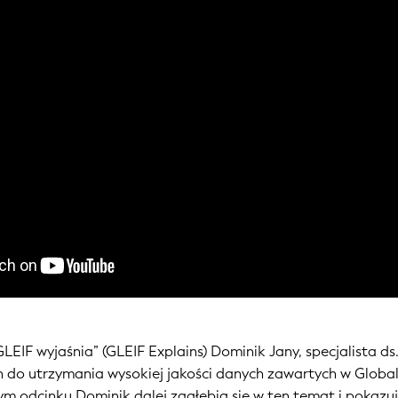
„GLEIF wyjaśnia” (GLEIF Explains) Dominik Jany, specjalista d
 do utrzymania wysokiej jakości danych zawartych w Glob
ym odcinku Dominik dalej zagłębia się w ten temat i pokazuj