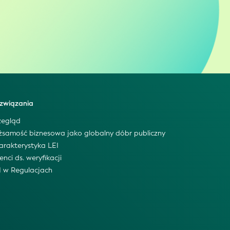
związania
zegląd
żsamość biznesowa jako globalny dóbr publiczny
arakterystyka LEI
enci ds. weryfikacji
I w Regulacjach