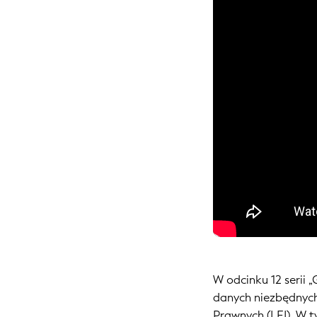
W odcinku 12 serii 
danych niezbędnych
Prawnych (LEI). W t