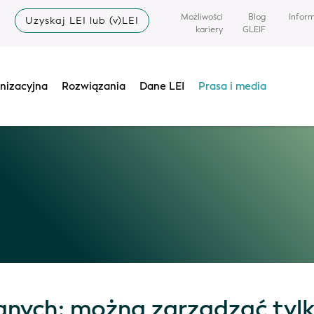
Możliwości
Blog
Infor
Uzyskaj LEI lub (v)LEI
kariery
GLEIF
nizacyjna
Rozwiązania
Dane LEI
Prasa i media
anych: można zarządzać tylko