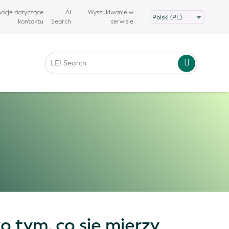
macje dotyczące
AI
Wyszukiwanie w
kontaktu
Search
serwisie
 tym, co się mierzy