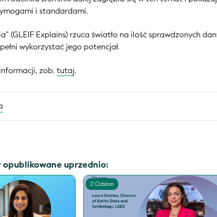
wymogami i standardami.
ia” (GLEIF Explains) rzuca światło na ilość sprawdzonych d
pełni wykorzystać jego potencjał.
informacji, zob.
tutaj
.
a
y opublikowane uprzednio:
Odsłon