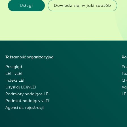
Usługi
Dowiedz się, w jaki sposób
Tożsamość organizacyjna
Ro
Przegląd
Pr
LEI i vLEI
To
Indeks LEI
Ch
Uzyskaj LEI/vLEI
Ag
Podmioty nadające LEI
LE
Podmiot nadający vLEI
Agenci ds. rejestracji