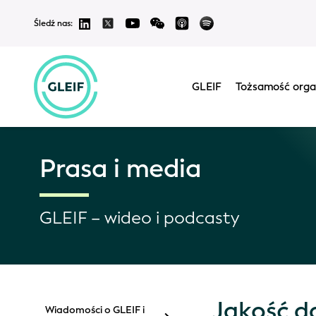
Śledź nas:
GLEIF
Tożsamość orga
Prasa i media
GLEIF – wideo i podcasty
Jakość d
Wiadomości o GLEIF i