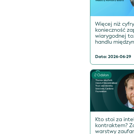
Więcej niż cyfr
konieczność za
wiarygodnej t
handlu międz
Data: 2026-06-29
Odsłon
Kto stoi za int
kontraktem? 
warstwy zaufan