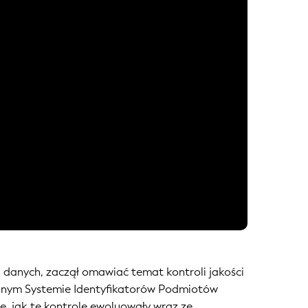
s. danych, zaczął omawiać temat kontroli jakości
alnym Systemie Identyfikatorów Podmiotów
e, jak te kontrole ewoluowały wraz ze