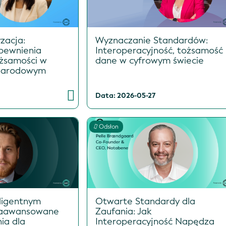
yzacja:
Wyznaczanie Standardów:
pewnienia
Interoperacyjność, tożsamość 
ożsamości w
dane w cyfrowym świecie
ynarodowym
Data: 2026-05-27
Odsłon
eligentnym
Otwarte Standardy dla
Zaawansowane
Zaufania: Jak
ia dla
Interoperacyjność Napędza