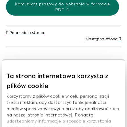
Komunikat prasowy do pobrania w formacie
PDF
Poprzednia strona
Następna strona
Wcześniejsze komunikaty prasowe:
Ta strona internetowa korzysta z
plików cookie
Open Supply Hub, Wikimedia Deutschland i
Wikirate International dołączają do
Korzystamy z plików cookie w celu personalizacji
Globalnej Sieci Integracji Otwartych Danych
treści i reklam, aby dostarczyć funkcjonalności
(GODIN) organizacji GLEIF w celu
mediów społecznościowych oraz aby analizować ruch
promowania interoperacyjnych danych na
na naszej stronie internetowej. Ponadto
rzecz przejrzystości, zrównoważonego
udostępniamy informacje o sposobie korzystania
rozwoju i zaufania cyfrowego