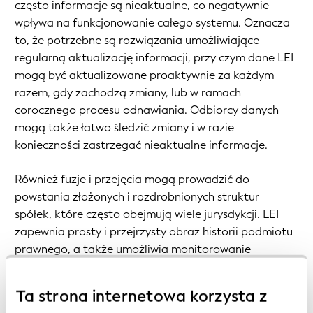
często informacje są nieaktualne, co negatywnie
wpływa na funkcjonowanie całego systemu. Oznacza
to, że potrzebne są rozwiązania umożliwiające
regularną aktualizację informacji, przy czym dane LEI
mogą być aktualizowane proaktywnie za każdym
razem, gdy zachodzą zmiany, lub w ramach
corocznego procesu odnawiania. Odbiorcy danych
mogą także łatwo śledzić zmiany i w razie
konieczności zastrzegać nieaktualne informacje.
Również fuzje i przejęcia mogą prowadzić do
powstania złożonych i rozdrobnionych struktur
spółek, które często obejmują wiele jurysdykcji. LEI
zapewnia prosty i przejrzysty obraz historii podmiotu
prawnego, a także umożliwia monitorowanie
aktualnych fuzji i przejęć.
Ta strona internetowa korzysta z
Łącznie korzyści te mają różne skutki, które łagodzą