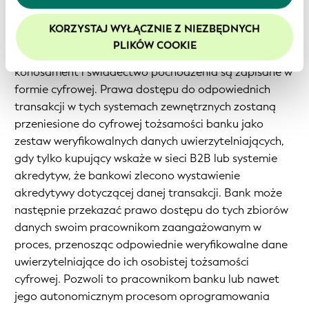
Ilustruje to następujący przykład z obszaru
nas z plików cookie. Więcej informacji znajduje się w
tożsamości cyfrowej. Aby zrealizować akredytywę,
KORZYSTAJ WYŁĄCZNIE Z NIEZBĘDNYCH
naszej
polityce prywatności
.
bank będzie musiał uzyskać dostęp do kilku sieci
PLIKÓW COOKIE
Zalecamy włączenie obsługi plików cookie, aby
biznesowych, w których zamówienie zakupu, faktura,
zwiększyć komfort korzystania z naszej witryny.
konosament i świadectwo pochodzenia są zapisane w
formie cyfrowej. Prawa dostępu do odpowiednich
transakcji w tych systemach zewnętrznych zostaną
przeniesione do cyfrowej tożsamości banku jako
zestaw weryfikowalnych danych uwierzytelniających,
gdy tylko kupujący wskaże w sieci B2B lub systemie
akredytyw, że bankowi zlecono wystawienie
akredytywy dotyczącej danej transakcji. Bank może
następnie przekazać prawo dostępu do tych zbiorów
danych swoim pracownikom zaangażowanym w
proces, przenosząc odpowiednie weryfikowalne dane
uwierzytelniające do ich osobistej tożsamości
cyfrowej. Pozwoli to pracownikom banku lub nawet
jego autonomicznym procesom oprogramowania