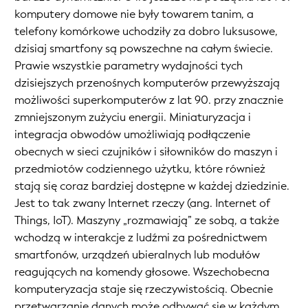
komputery domowe nie były towarem tanim, a
telefony komórkowe uchodziły za dobro luksusowe,
dzisiaj smartfony są powszechne na całym świecie.
Prawie wszystkie parametry wydajności tych
dzisiejszych przenośnych komputerów przewyższają
możliwości superkomputerów z lat 90. przy znacznie
zmniejszonym zużyciu energii. Miniaturyzacja i
integracja obwodów umożliwiają podłączenie
obecnych w sieci czujników i siłowników do maszyn i
przedmiotów codziennego użytku, które również
stają się coraz bardziej dostępne w każdej dziedzinie.
Jest to tak zwany Internet rzeczy (ang. Internet of
Things, IoT). Maszyny „rozmawiają” ze sobą, a także
wchodzą w interakcje z ludźmi za pośrednictwem
smartfonów, urządzeń ubieralnych lub modułów
reagujących na komendy głosowe. Wszechobecna
komputeryzacja staje się rzeczywistością. Obecnie
przetwarzanie danych może odbywać się w każdym