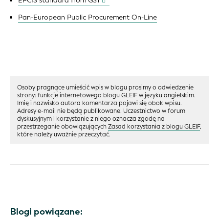
EPCIS standard from GS1
Pan-European Public Procurement On-Line
Osoby pragnące umieścić wpis w blogu prosimy o odwiedzenie
strony: funkcje internetowego blogu GLEIF w języku angielskim.
Imię i nazwisko autora komentarza pojawi się obok wpisu.
Adresy e-mail nie będą publikowane. Uczestnictwo w forum
dyskusyjnym i korzystanie z niego oznacza zgodę na
przestrzeganie obowiązujących
Zasad korzystania z blogu GLEIF
,
które należy uważnie przeczytać.
Blogi powiązane: