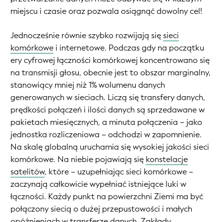
miejscu i czasie oraz pozwala osiągnąć dowolny cel!
Jednocześnie równie szybko rozwijają się
sieci
komórkowe
i internetowe. Podczas gdy na początku
ery cyfrowej łączności komórkowej koncentrowano się
na transmisji głosu, obecnie jest to obszar marginalny,
stanowiący mniej niż 1% wolumenu danych
generowanych w sieciach. Liczą się transfery danych,
prędkości połączeń i ilości danych są sprzedawane w
pakietach miesięcznych, a minuta połączenia – jako
jednostka rozliczeniowa – odchodzi w zapomnienie.
Na skalę globalną uruchamia się wysokiej jakości sieci
komórkowe. Na niebie pojawiają się
konstelacje
satelitów
, które – uzupełniając sieci komórkowe –
zaczynają całkowicie wypełniać istniejące luki w
łączności. Każdy punkt na powierzchni Ziemi ma być
połączony siecią o dużej przepustowości i małych
opóźnieniach w transferze danych. Zakłady