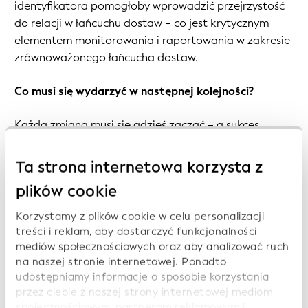
identyfikatora pomogłoby wprowadzić przejrzystość
do relacji w łańcuchu dostaw – co jest krytycznym
elementem monitorowania i raportowania w zakresie
zrównoważonego łańcucha dostaw.
Co musi się wydarzyć w następnej kolejności?
Każda zmiana musi się gdzieś zacząć – a sukces
pierwszej odsłony inicjatywy GLEIF na rzecz cyfrowej
tożsamości biznesowej w Afryce pokazuje, jak wielki
Ta strona internetowa korzysta z
potencjał drzemie w globalnym łańcuchu dostaw, a co
plików cookie
za tym idzie – w światowej gospodarce, jeśli instytucje
finansowe w większej liczbie krajów podejmą
Korzystamy z plików cookie w celu personalizacji
inicjatywę.
treści i reklam, aby dostarczyć funkcjonalności
mediów społecznościowych oraz aby analizować ruch
Wynikiem większej integracji finansowej wśród MŚP
na naszej stronie internetowej. Ponadto
udostępniamy informacje o sposobie korzystania
będzie silny, bardziej zróżnicowany, przejrzysty i
przez ciebie z naszej strony internetowej mediom
konkurencyjny ekosystem globalnego łańcucha
społecznościowym, partnerom reklamowym i